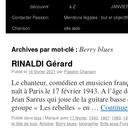
découvrir
à Z
JANVIE
Contacter Passion
Mentions légales : but et objecti
Chanson
site web
Berry blues
Archives par mot-clé :
RINALDI Gérard
Publié le
16 février 2021
par
Passion Chanson
Le chanteur, comédien et musicien fra
naît à Paris le 17 février 1943. A l’âge d
Jean Sarrus qui joue de la guitare basse e
groupe « Les rebelles » en …
Continuer
Publié dans
bios
|
Marqué avec
17 février
,
1943
,
1967
,
1983
,
19
et tête de bois
,
Antoine
,
Berry blues
,
biographie
,
Briis-sous-For