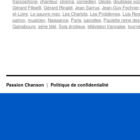
francophone
,
chanteur
,
cinéma
,
comédien
,
Décès
,
doublage voc
Gérard Filipelli
,
Gérard Rinaldi
,
Jean Sarrus
,
Jean-Guy Fechner
et-Loire
,
Le pauvre mec
,
Les Charlots
,
Les Problèmes
,
Luis Re
patron
,
musicien
,
Naissance
,
Paris
,
parodies
,
Paulette reine des
Gainsbourg
,
série télé
,
Sois érotique
,
télévision française
,
tourné
Passion Chanson
Politique de confidentialité