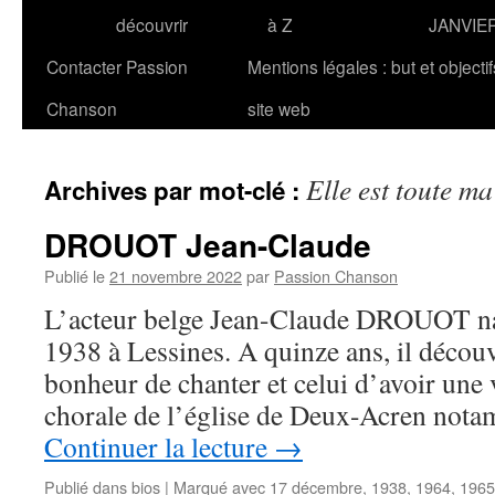
découvrir
à Z
JANVIE
Contacter Passion
Mentions légales : but et objecti
Chanson
site web
Elle est toute ma
Archives par mot-clé :
DROUOT Jean-Claude
Publié le
21 novembre 2022
par
Passion Chanson
L’acteur belge Jean-Claude DROUOT na
1938 à Lessines. A quinze ans, il décou
bonheur de chanter et celui d’avoir une v
chorale de l’église de Deux-Acren nota
Continuer la lecture
→
Publié dans
bios
|
Marqué avec
17 décembre
,
1938
,
1964
,
1965