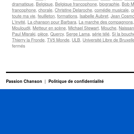
dramatique
,
Belgique
,
Belgique francophone
,
biographie
,
Bob Me
francophone
,
chorale
,
Christine Delaroche
,
comédie musicale
,
c
toute ma vie
,
feuilleton
,
formations
,
Isabelle Aubret
,
Jean Cosm
L'invité
,
La chanson pour Barbara
,
La marche des compagnons
Mouloudji
,
Metteur en scène
,
Michael Stewart
,
Mouche
,
Naissa
Paul Misraki
,
pièce
,
Quercy
,
Serge Lama
,
série télé
,
Si la bouch
Thierry la Fronde
,
TV5 Monde
,
ULB
,
Université Libre de Bruxell
sur
fermés
DROUOT
Jean-
Claude
Passion Chanson
Politique de confidentialité