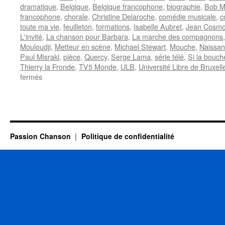
dramatique
,
Belgique
,
Belgique francophone
,
biographie
,
Bob Me
francophone
,
chorale
,
Christine Delaroche
,
comédie musicale
,
c
toute ma vie
,
feuilleton
,
formations
,
Isabelle Aubret
,
Jean Cosm
L'invité
,
La chanson pour Barbara
,
La marche des compagnons
Mouloudji
,
Metteur en scène
,
Michael Stewart
,
Mouche
,
Naissa
Paul Misraki
,
pièce
,
Quercy
,
Serge Lama
,
série télé
,
Si la bouch
Thierry la Fronde
,
TV5 Monde
,
ULB
,
Université Libre de Bruxell
sur
fermés
DROUOT
Jean-
Claude
Passion Chanson
Politique de confidentialité