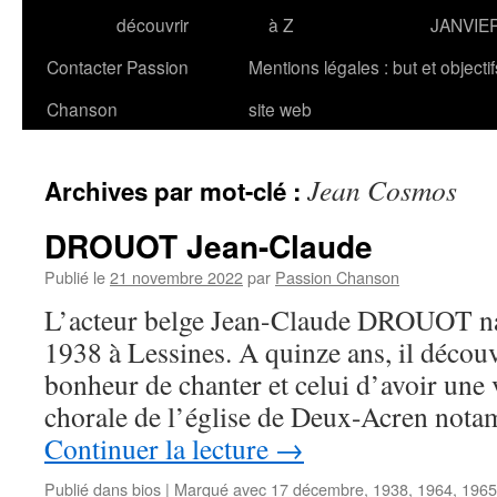
découvrir
à Z
JANVIE
Contacter Passion
Mentions légales : but et objecti
Chanson
site web
Jean Cosmos
Archives par mot-clé :
DROUOT Jean-Claude
Publié le
21 novembre 2022
par
Passion Chanson
L’acteur belge Jean-Claude DROUOT na
1938 à Lessines. A quinze ans, il décou
bonheur de chanter et celui d’avoir une v
chorale de l’église de Deux-Acren nota
Continuer la lecture
→
Publié dans
bios
|
Marqué avec
17 décembre
,
1938
,
1964
,
1965