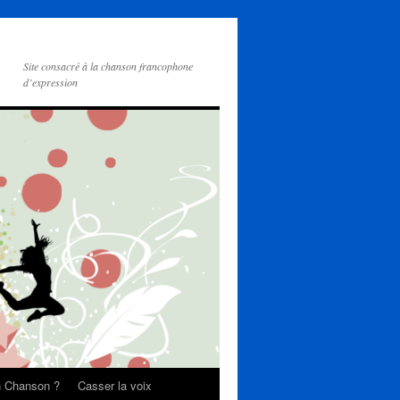
Site consacré à la chanson francophone
d’expression
on Chanson ?
Casser la voix