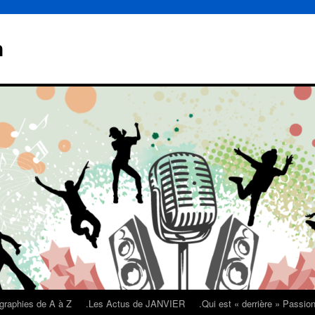
n
graphies de A à Z
.Les Actus de JANVIER
.Qui est « derrière » Passi