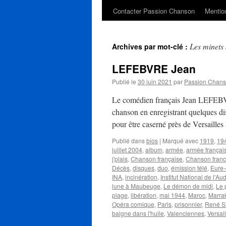
Contacter Passion Chanson
Mention
Les minets 
Archives par mot-clé :
LEFEBVRE Jean
Publié le
30 juin 2021
par
Passion Chan
Le comédien français Jean LEFEBVRE
chanson en enregistrant quelques di
pour être caserné près de Versailles
Publié dans
bios
|
Marqué avec
1919
,
19
juillet 2004
,
album
,
armée
,
armée françai
j'plais
,
Chanson française
,
Chanson fran
Décès
,
disques
,
duo
,
émission télé
,
Eure-
INA
,
incinération
,
Institut National de l'Au
lune à Maubeuge
,
Le démon de midi
,
Le 
plage
,
libération
,
mai 1944
,
Maroc
,
Marra
Opéra comique
,
Paris
,
prisonnier
,
René S
baigne dans l'huile
,
Valenciennes
,
Versai