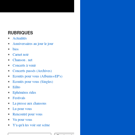
RUBRIQUES
Actualités
Anniversaires au jour le jour
bios
Carnet noir
Chanson . net
Concerts à venir
Concerts passés (Archives)
Ecoutés pour vous (Albums+EP's)
Ecoutés pour vous (Singles)
Edito
Ephémères rides
Festivals
La presse aux chansons
Lu pour vous
Rencontré pour vous
Vu pour vous
Y'a qu'à les voir sur scène