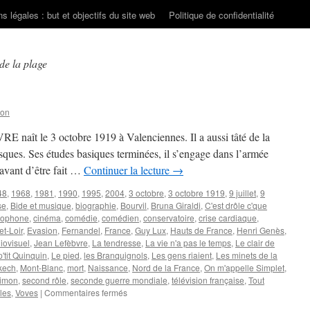
s légales : but et objectifs du site web
Politique de confidentialité
de la plage
son
 naît le 3 octobre 1919 à Valenciennes. Il a aussi tâté de la
sques. Ses études basiques terminées, il s’engage dans l’armée
 avant d’être fait …
Continuer la lecture
→
48
,
1968
,
1981
,
1990
,
1995
,
2004
,
3 octobre
,
3 octobre 1919
,
9 juillet
,
9
se
,
Bide et musique
,
biographie
,
Bourvil
,
Bruna Giraldi
,
C'est drôle c'que
cophone
,
cinéma
,
comédie
,
comédien
,
conservatoire
,
crise cardiaque
,
et-Loir
,
Evasion
,
Fernandel
,
France
,
Guy Lux
,
Hauts de France
,
Henri Genès
,
diovisuel
,
Jean Lefèbvre
,
La tendresse
,
La vie n'a pas le temps
,
Le clair de
p'tit Quinquin
,
Le pied
,
les Branquignols
,
Les gens riaient
,
Les minets de la
kech
,
Mont-Blanc
,
mort
,
Naissance
,
Nord de la France
,
On m'appelle Simplet
,
imon
,
second rôle
,
seconde guerre mondiale
,
télévision française
,
Tout
sur
lles
,
Voves
|
Commentaires fermés
LEFEBVRE