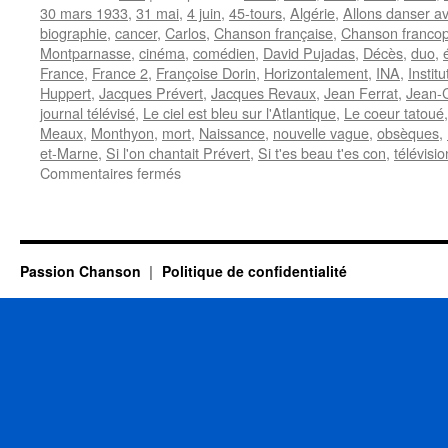
30 mars 1933
,
31 mai
,
4 juin
,
45-tours
,
Algérie
,
Allons danser a
biographie
,
cancer
,
Carlos
,
Chanson française
,
Chanson franco
Montparnasse
,
cinéma
,
comédien
,
David Pujadas
,
Décès
,
duo
,
France
,
France 2
,
Françoise Dorin
,
Horizontalement
,
INA
,
Instit
Huppert
,
Jacques Prévert
,
Jacques Revaux
,
Jean Ferrat
,
Jean-C
journal télévisé
,
Le ciel est bleu sur l'Atlantique
,
Le coeur tatoué
Meaux
,
Monthyon
,
mort
,
Naissance
,
nouvelle vague
,
obsèques
,
et-Marne
,
Si l'on chantait Prévert
,
Si t'es beau t'es con
,
télévisio
sur
Commentaires fermés
BRIALY
Jean-
Claude
Passion Chanson
Politique de confidentialité