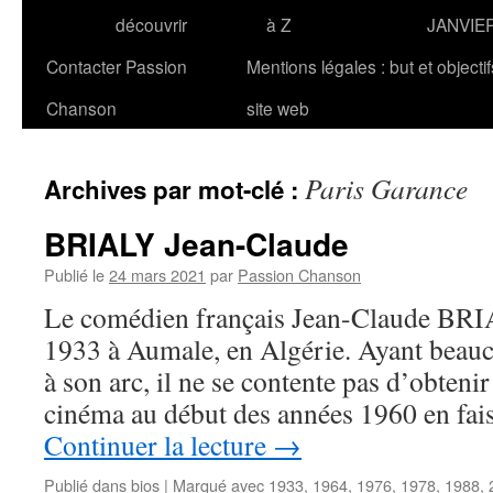
découvrir
à Z
JANVIE
Contacter Passion
Mentions légales : but et objecti
Chanson
site web
Paris Garance
Archives par mot-clé :
BRIALY Jean-Claude
Publié le
24 mars 2021
par
Passion Chanson
Le comédien français Jean-Claude BRI
1933 à Aumale, en Algérie. Ayant beau
à son arc, il ne se contente pas d’obteni
cinéma au début des années 1960 en fai
Continuer la lecture
→
Publié dans
bios
|
Marqué avec
1933
,
1964
,
1976
,
1978
,
1988
,