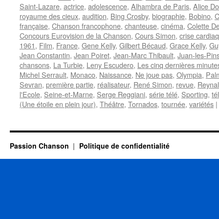
Saint-Lazare
,
actrice
,
adolescence
,
Alhambra de Paris
,
Alice D
royaume des cieux
,
audition
,
Bing Crosby
,
biographie
,
Bobino
,
C
française
,
Chanson francophone
,
chanteuse
,
cinéma
,
Colette De
Concours Eurovision de la Chanson
,
Cours Simon
,
crise cardia
1961
,
Film
,
France
,
Gene Kelly
,
Gilbert Bécaud
,
Grace Kelly
,
Gu
Jean Constantin
,
Jean Poiret
,
Jean-Marc Thibault
,
Juan-les-Pin
chansons
,
La Turbie
,
Leny Escudero
,
Les cinq dernières minute
Michel Serrault
,
Monaco
,
Naissance
,
Ne joue pas
,
Olympia
,
Pal
Sevran
,
première partie
,
réalisateur
,
René Simon
,
revue
,
Reyna
l'Ecole
,
Seine-et-Marne
,
Serge Reggiani
,
série télé
,
Sporting
,
té
(Une étoile en plein jour)
,
Théâtre
,
Tornados
,
tournée
,
variétés
|
Passion Chanson
Politique de confidentialité