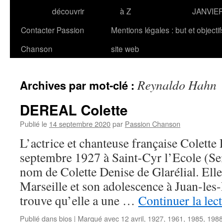
découvrir
à Z
JANVIE
Contacter Passion
Mentions légales : but et objecti
Chanson
site web
Reynaldo Hahn
Archives par mot-clé :
DEREAL Colette
Publié le
14 septembre 2020
par
Passion Chanson
L’actrice et chanteuse française Colett
septembre 1927 à Saint-Cyr l’Ecole (Se
nom de Colette Denise de Glarélial. Elle
Marseille et son adolescence à Juan-les
trouve qu’elle a une …
Continuer la lec
Publié dans
bios
|
Marqué avec
12 avril
,
1927
,
1961
,
1985
,
198