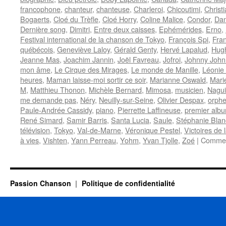
francophone
,
chanteur
,
chanteuse
,
Charleroi
,
Chicoutimi
,
Christ
Bogaerts
,
Cloé du Trèfle
,
Cloé Horry
,
Coline Malice
,
Condor
,
Dan
Dernière song
,
Dimitri
,
Entre deux caisses
,
Ephémérides
,
Erno
,
Festival international de la chanson de Tokyo
,
François Spi
,
Fra
québécois
,
Geneviève Laloy
,
Gérald Genty
,
Hervé Lapalud
,
Hug
Jeanne Mas
,
Joachim Jannin
,
Joël Favreau
,
Jofroi
,
Johnny John
mon âme
,
Le Cirque des Mirages
,
Le monde de Manille
,
Léonie
heures
,
Maman laisse-moi sortir ce soir
,
Marianne Oswald
,
Mari
M
,
Matthieu Thonon
,
Michèle Bernard
,
Mimosa
,
musicien
,
Nagui
me demande pas
,
Néry
,
Neuilly-sur-Seine
,
Olivier Despax
,
orphe
Paule-Andrée Cassidy
,
piano
,
Pierrette Laffineuse
,
premier alb
René Simard
,
Samir Barris
,
Santa Lucia
,
Saule
,
Stéphanie Bla
télévision
,
Tokyo
,
Val-de-Marne
,
Véronique Pestel
,
Victoires de
à vies
,
Vishten
,
Yann Perreau
,
Yohm
,
Yvan Tjolle
,
Zoé
|
Commen
Passion Chanson
Politique de confidentialité