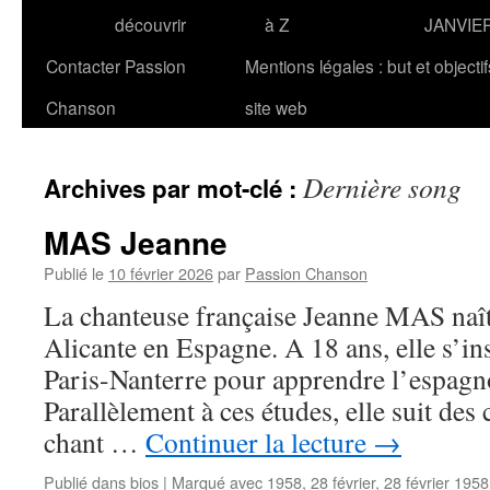
découvrir
à Z
JANVIE
Contacter Passion
Mentions légales : but et objecti
Chanson
site web
Dernière song
Archives par mot-clé :
MAS Jeanne
Publié le
10 février 2026
par
Passion Chanson
La chanteuse française Jeanne MAS naît 
Alicante en Espagne. A 18 ans, elle s’ins
Paris-Nanterre pour apprendre l’espagnol
Parallèlement à ces études, elle suit des
chant …
Continuer la lecture
→
Publié dans
bios
|
Marqué avec
1958
,
28 février
,
28 février 1958