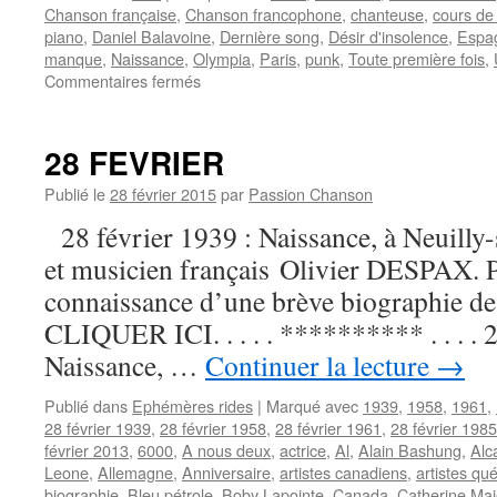
Chanson française
,
Chanson francophone
,
chanteuse
,
cours de
piano
,
Daniel Balavoine
,
Dernière song
,
Désir d'insolence
,
Espa
manque
,
Naissance
,
Olympia
,
Paris
,
punk
,
Toute première fois
,
sur
Commentaires fermés
MAS
Jeanne
28 FEVRIER
Publié le
28 février 2015
par
Passion Chanson
28 février 1939 : Naissance, à Neuilly-
et musicien français Olivier DESPAX. 
connaissance d’une brève biographie de c
CLIQUER ICI. . . . . ********** . . . . 
Naissance, …
Continuer la lecture
→
Publié dans
Ephémères rides
|
Marqué avec
1939
,
1958
,
1961
,
28 février 1939
,
28 février 1958
,
28 février 1961
,
28 février 1985
février 2013
,
6000
,
A nous deux
,
actrice
,
Al
,
Alain Bashung
,
Alc
Leone
,
Allemagne
,
Anniversaire
,
artistes canadiens
,
artistes qu
biographie
,
Bleu pétrole
,
Boby Lapointe
,
Canada
,
Catherine Maj