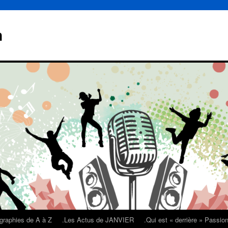
n
graphies de A à Z
.Les Actus de JANVIER
.Qui est « derrière » Passi