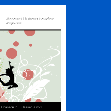
Site consacré à la chanson francophone
d’expression
on Chanson ?
Casser la voix