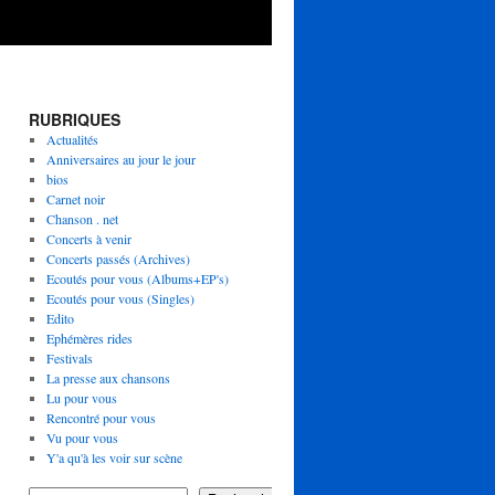
RUBRIQUES
Actualités
Anniversaires au jour le jour
bios
Carnet noir
Chanson . net
Concerts à venir
Concerts passés (Archives)
Ecoutés pour vous (Albums+EP's)
Ecoutés pour vous (Singles)
Edito
Ephémères rides
Festivals
La presse aux chansons
Lu pour vous
Rencontré pour vous
Vu pour vous
Y'a qu'à les voir sur scène