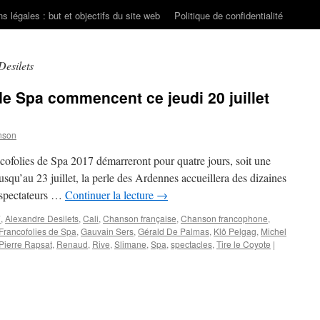
s légales : but et objectifs du site web
Politique de confidentialité
Desilets
de Spa commencent ce jeudi 20 juillet
nson
ancofolies de Spa 2017 démarreront pour quatre jours, soit une
usqu’au 23 juillet, la perle des Ardennes accueillera des dizaines
de spectateurs …
Continuer la lecture
→
7
,
Alexandre Desilets
,
Cali
,
Chanson française
,
Chanson francophone
,
Francofolies de Spa
,
Gauvain Sers
,
Gérald De Palmas
,
Klô Pelgag
,
Michel
Pierre Rapsat
,
Renaud
,
Rive
,
Slimane
,
Spa
,
spectacles
,
Tire le Coyote
|