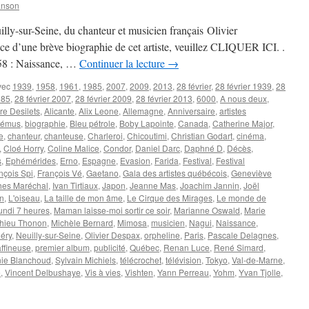
anson
lly-sur-Seine, du chanteur et musicien français Olivier
 d’une brève biographie de cet artiste, veuillez CLIQUER ICI. .
1958 : Naissance, …
Continuer la lecture
→
vec
1939
,
1958
,
1961
,
1985
,
2007
,
2009
,
2013
,
28 février
,
28 février 1939
,
28
985
,
28 février 2007
,
28 février 2009
,
28 février 2013
,
6000
,
A nous deux
,
re Desilets
,
Alicante
,
Alix Leone
,
Allemagne
,
Anniversaire
,
artistes
rémus
,
biographie
,
Bleu pétrole
,
Boby Lapointe
,
Canada
,
Catherine Major
,
e
,
chanteur
,
chanteuse
,
Charleroi
,
Chicoutimi
,
Christian Godart
,
cinéma
,
,
Cloé Horry
,
Coline Malice
,
Condor
,
Daniel Darc
,
Daphné D
,
Décès
,
s
,
Ephémérides
,
Erno
,
Espagne
,
Evasion
,
Farida
,
Festival
,
Festival
nçois Spi
,
François Vé
,
Gaetano
,
Gala des artistes québécois
,
Geneviève
es Maréchal
,
Ivan Tirtiaux
,
Japon
,
Jeanne Mas
,
Joachim Jannin
,
Joël
n
,
L'oiseau
,
La taille de mon âme
,
Le Cirque des Mirages
,
Le monde de
undi 7 heures
,
Maman laisse-moi sortir ce soir
,
Marianne Oswald
,
Marie
thieu Thonon
,
Michèle Bernard
,
Mimosa
,
musicien
,
Nagui
,
Naissance
,
éry
,
Neuilly-sur-Seine
,
Olivier Despax
,
orpheline
,
Paris
,
Pascale Delagnes
,
affineuse
,
premier album
,
publicité
,
Québec
,
Renan Luce
,
René Simard
,
ie Blanchoud
,
Sylvain Michiels
,
télécrochet
,
télévision
,
Tokyo
,
Val-de-Marne
,
e
,
Vincent Delbushaye
,
Vis à vies
,
Vishten
,
Yann Perreau
,
Yohm
,
Yvan Tjolle
,