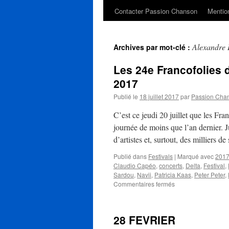
Contacter Passion Chanson
Mention
Alexandre 
Archives par mot-clé :
Les 24e Francofolies 
2017
Publié le
18 juillet 2017
par
Passion Cha
C’est ce jeudi 20 juillet que les Fr
journée de moins que l’an dernier. J
d’artistes et, surtout, des milliers 
Publié dans
Festivals
|
Marqué avec
201
Claudio Capéo
,
concerts
,
Delta
,
Festival
,
Sardou
,
Navii
,
Patricia Kaas
,
Peter Peter
,
sur
Commentaires fermés
Les
24e
Francofolies
28 FEVRIER
de