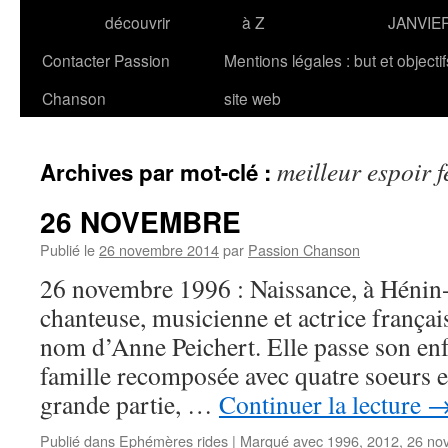
découvrir
à Z
JANVIE
Contacter Passion
Mentions légales : but et objecti
Chanson
site web
meilleur espoir 
Archives par mot-clé :
26 NOVEMBRE
Publié le
26 novembre 2014
par
Passion Chanson
26 novembre 1996 : Naissance, à Hénin
chanteuse, musicienne et actrice franç
nom d’Anne Peichert. Elle passe son en
famille recomposée avec quatre soeurs et 
grande partie, …
Continuer la lecture
Publié dans
Ephémères rides
|
Marqué avec
1996
,
2012
,
26 no