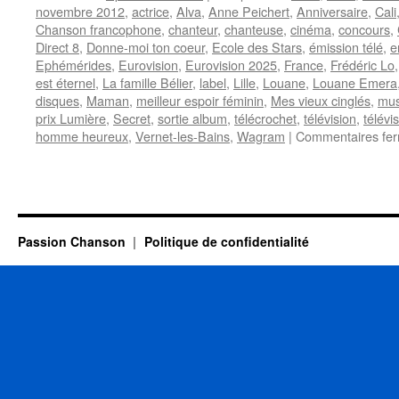
novembre 2012
,
actrice
,
Alva
,
Anne Peichert
,
Anniversaire
,
Cali
Chanson francophone
,
chanteur
,
chanteuse
,
cinéma
,
concours
,
Direct 8
,
Donne-moi ton coeur
,
Ecole des Stars
,
émission télé
,
e
Ephémérides
,
Eurovision
,
Eurovision 2025
,
France
,
Frédéric Lo
est éternel
,
La famille Bélier
,
label
,
Lille
,
Louane
,
Louane Emera
disques
,
Maman
,
meilleur espoir féminin
,
Mes vieux cinglés
,
mus
prix Lumière
,
Secret
,
sortie album
,
télécrochet
,
télévision
,
télévi
homme heureux
,
Vernet-les-Bains
,
Wagram
|
Commentaires fe
Passion Chanson
Politique de confidentialité