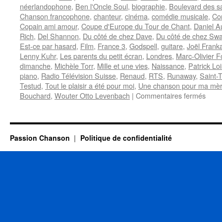
néerlandophone
,
Ben l'Oncle Soul
,
biographie
,
Boulevard des s
Chanson francophone
,
chanteur
,
cinéma
,
comédie musicale
,
Co
Copain ami amour
,
Coupe d'Europe du Tour de Chant
,
Daniel Au
Rich
,
Del Shannon
,
Du côté de chez Dave
,
Du côté de chez Sw
Est-ce par hasard
,
Film
,
France 3
,
Godspell
,
guitare
,
Joël Frank
Lenny Kuhr
,
Les parents du petit écran
,
Londres
,
Marc-Olivier F
dimanche
,
Michèle Torr
,
Mille et une vies
,
Naissance
,
Patrick Lo
piano
,
Radio Télévision Suisse
,
Renaud
,
RTS
,
Runaway
,
Saint-
Testud
,
Tout le plaisir a été pour moi
,
Une chanson pour ma mè
sur
Bouchard
,
Wouter Otto Levenbach
|
Commentaires fermés
DAV
Passion Chanson
Politique de confidentialité