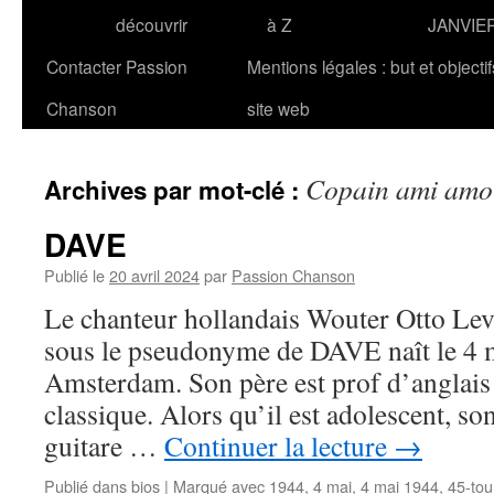
découvrir
à Z
JANVIE
Contacter Passion
Mentions légales : but et objecti
Chanson
site web
Copain ami amo
Archives par mot-clé :
DAVE
Publié le
20 avril 2024
par
Passion Chanson
Le chanteur hollandais Wouter Otto L
sous le pseudonyme de DAVE naît le 4 
Amsterdam. Son père est prof d’anglais
classique. Alors qu’il est adolescent, so
guitare …
Continuer la lecture
→
Publié dans
bios
|
Marqué avec
1944
,
4 mai
,
4 mai 1944
,
45-tou