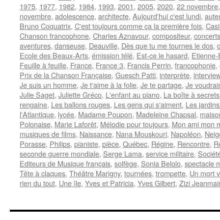
1975
,
1977
,
1982
,
1984
,
1993
,
2001
,
2005
,
2020
,
22 novembre
novembre
,
adolescence
,
architecte
,
Aujourd'hui c'est lundi
,
aute
Bruno Coquatrix
,
C'est toujours comme ça la première fois
,
Casi
Chanson francophone
,
Charles Aznavour
,
compositeur
,
concert
aventures
,
danseuse
,
Deauville
,
Dès que tu me tournes le dos
,
Ecole des Beaux-Arts
,
émission télé
,
Est-ce le hasard
,
Etienne-
Feuille à feuille
,
France
,
France 3
,
Francis Perrin
,
francophonie
,
Prix de la Chanson Française
,
Guesch Patti
,
interprète
,
intervie
Je suis un homme
,
Je t'aime à la folie
,
Je te partage
,
Je voudrais
Julie Saget
,
Juliette Gréco
,
L'enfant au piano
,
La boîte à secrets
rengaine
,
Les ballons rouges
,
Les gens qui s'aiment
,
Les jardins
l'Atlantique
,
lycée
,
Madame Poupon
,
Madeleine Chapsal
,
maiso
Polonaise
,
Marie Laforêt
,
Mélodie pour toujours
,
Mon ami mon m
musiques de films
,
Naissance
,
Nana Mouskouri
,
Napoléon
,
Neig
Porasse
,
Philips
,
pianiste
,
pièce
,
Québec
,
Régine
,
Rencontre
,
R
seconde guerre mondiale
,
Serge Lama
,
service militaire
,
Sociét
Editeurs de Musique français
,
solfège
,
Sonia Belolo
,
spectacle 
Tête à claques
,
Théâtre Marigny
,
tournées
,
trompette
,
Un mort vi
rien du tout
,
Une île
,
Yves et Patricia
,
Yves Gilbert
,
Zizi Jeanmai