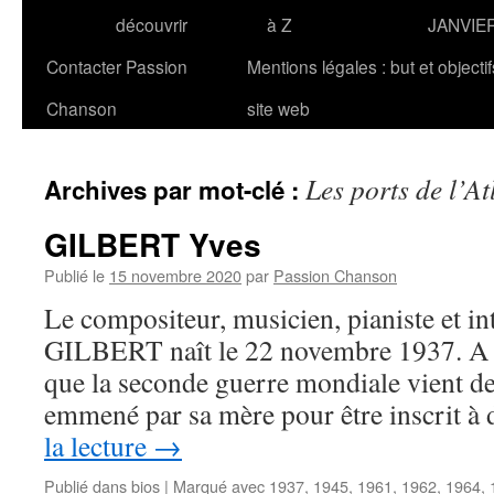
découvrir
à Z
JANVIE
Contacter Passion
Mentions légales : but et objecti
Chanson
site web
Les ports de l’At
Archives par mot-clé :
GILBERT Yves
Publié le
15 novembre 2020
par
Passion Chanson
Le compositeur, musicien, pianiste et in
GILBERT naît le 22 novembre 1937. A l’
que la seconde guerre mondiale vient de 
emmené par sa mère pour être inscrit à
la lecture
→
Publié dans
bios
|
Marqué avec
1937
,
1945
,
1961
,
1962
,
1964
,