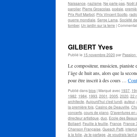
Naissance
,
nazisme
,
Ne parle pas
,
Noël 
parolier
,
Pierre Groscolas
,
poésie
,
premièr
Prix Rolf Marbot
,
Prix Vincent Scotto
,
radi
guerre mondiale
,
Serge Lama
,
Société de
tomber
,
Un jardin sur la terre
|
Commentai
GILBERT Yves
Publié le
15 novembre 2020
par
Passion
Le compositeur, musicien, pianiste
l’âge de huit ans, alors que la seco
pour être inscrit à des cours …
Cont
Publié dans
bios
|
Marqué avec
1937
,
19
1982
,
1984
,
1993
,
2001
,
2005
,
2020
,
22 
architecte
,
Aujourd'hui c'est lundi
,
auteur
,
la première fois
,
Casino de Deauville
,
Cha
concerts
,
cours de piano
,
D'aventures en 
directeur artistique
,
duo
,
Ecole des Beaux
Bollaert
,
Feuille à feuille
,
France
,
France 
Chanson Française
,
Guesch Patti
,
interpr
à la folie
,
Je te partage
,
Je voudrais tant q