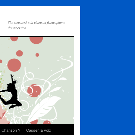
Site consacré à la chanson francophone
d’expression
on Chanson ?
Casser la voix