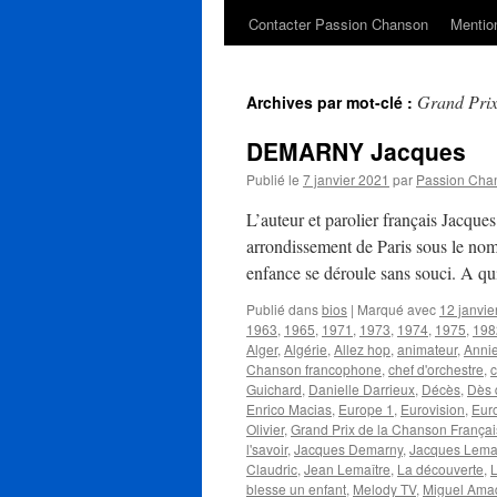
Contacter Passion Chanson
Mention
Grand Prix
Archives par mot-clé :
DEMARNY Jacques
Publié le
7 janvier 2021
par
Passion Cha
L’auteur et parolier français Jac
arrondissement de Paris sous le nom
enfance se déroule sans souci. A qu
Publié dans
bios
|
Marqué avec
12 janvie
1963
,
1965
,
1971
,
1973
,
1974
,
1975
,
198
Alger
,
Algérie
,
Allez hop
,
animateur
,
Anni
Chanson francophone
,
chef d'orchestre
,
Guichard
,
Danielle Darrieux
,
Décès
,
Dès 
Enrico Macias
,
Europe 1
,
Eurovision
,
Eur
Olivier
,
Grand Prix de la Chanson França
l'savoir
,
Jacques Demarny
,
Jacques Lemaî
Claudric
,
Jean Lemaître
,
La découverte
,
blesse un enfant
,
Melody TV
,
Miguel Ama