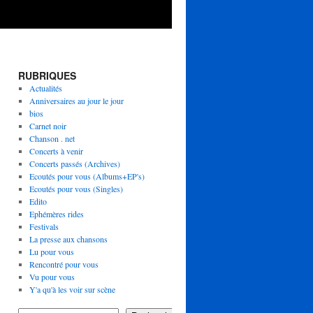
RUBRIQUES
Actualités
Anniversaires au jour le jour
bios
Carnet noir
Chanson . net
Concerts à venir
Concerts passés (Archives)
Ecoutés pour vous (Albums+EP's)
Ecoutés pour vous (Singles)
Edito
Ephémères rides
Festivals
La presse aux chansons
Lu pour vous
Rencontré pour vous
Vu pour vous
Y'a qu'à les voir sur scène