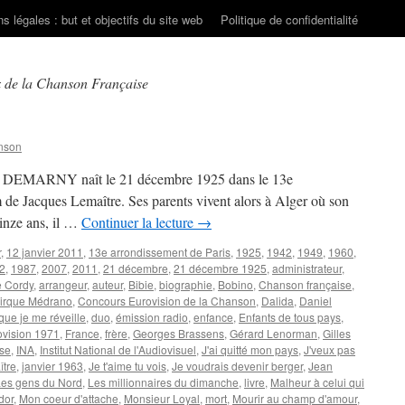
s légales : but et objectifs du site web
Politique de confidentialité
 de la Chanson Française
nson
ques DEMARNY naît le 21 décembre 1925 dans le 13e
 de Jacques Lemaître. Ses parents vivent alors à Alger où son
inze ans, il …
Continuer la lecture
→
r
,
12 janvier 2011
,
13e arrondissement de Paris
,
1925
,
1942
,
1949
,
1960
,
2
,
1987
,
2007
,
2011
,
21 décembre
,
21 décembre 1925
,
administrateur
,
e Cordy
,
arrangeur
,
auteur
,
Bibie
,
biographie
,
Bobino
,
Chanson française
,
cirque Médrano
,
Concours Eurovision de la Chanson
,
Dalida
,
Daniel
que je me réveille
,
duo
,
émission radio
,
enfance
,
Enfants de tous pays
,
ovision 1971
,
France
,
frère
,
Georges Brassens
,
Gérard Lenorman
,
Gilles
ise
,
INA
,
Institut National de l'Audiovisuel
,
J'ai quitté mon pays
,
J'veux pas
tre
,
janvier 1963
,
Je t'aime tu vois
,
Je voudrais devenir berger
,
Jean
Les gens du Nord
,
Les millionnaires du dimanche
,
livre
,
Malheur à celui qui
dor
,
Mon coeur d'attache
,
Monsieur Loyal
,
mort
,
Mourir au champ d'amour
,