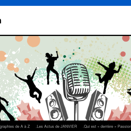
n
graphies de A à Z
.Les Actus de JANVIER
.Qui est « derrière » Passi