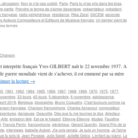
à Jérusalem
,
Non je n'ai pas oublié
,
Paris
,
Paris tu m'as pris dans tes bras
,
e partie
,
Prendre le temps de s'aimer davantage
,
présentateur
,
président
,
o française
,
radio périphérique
,
résistance
,
Rika Zaraï
,
SACEM
,
seconde
s Auteurs Compositeurs et Editeurs de Musique français
,
Un berger vient de
sur
res fermés
DEMARNY
Jacques
 Chanson
 et interprète français Yves GILBERT naît le 22 novembre 1937. A
nde guerre mondiale vient de s’achever, il est emmené par sa mère
inuer la lecture
→
45
,
1961
,
1962
,
1964
,
1965
,
1966
,
1967
,
1968
,
1969
,
1970
,
1975
,
1977
,
novembre
,
33-tours
,
45-tours
,
5 décembre
,
6 novembre
,
adolescence
,
avril 2019
,
Belgique
,
biographie
,
Bruno Coquatrix
,
C'est toujours comme ça
nson française
,
Chanson francophone
,
Charles Aznavour
,
compositeur
,
aventures
,
danseuse
,
Deauville
,
Dès que tu me tournes le dos
,
directeur
,
-Arts
,
émission télé
,
Est-ce le hasard
,
Etienne-Etienne
,
études
,
Faustine
3
,
Francis Perrin
,
francophonie
,
générique
,
Gérard Quentin
,
Grand Prix de la
ète
,
interviews
,
Isabelle Aubret
,
J'la vois jamais
,
Je suis un homme
,
Je t'aime
ue tu sois là
,
Jean Porasse
,
Julie Saget
,
Juliette Gréco
,
L'enfant au piano
,
La