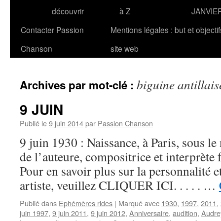
découvrir
à Z
JANVIE
Contacter Passion
Mentions légales : but et objecti
Chanson
site web
biguine antillais
Archives par mot-clé :
9 JUIN
Publié le
9 juin 2014
par
Passion Chanson
9 juin 1930 : Naissance, à Paris, sous 
de l’auteure, compositrice et interprè
Pour en savoir plus sur la personnalité e
artiste, veuillez CLIQUER ICI. . . . . …
Publié dans
Ephémères rides
|
Marqué avec
1930
,
1997
,
2011
,
juin 1997
,
9 juin 2011
,
9 juin 2012
,
Anniversaire
,
audition
,
Audre