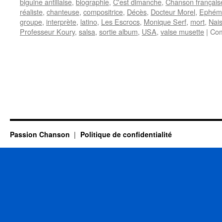
biguine antillaise
,
biographie
,
C'est dimanche
,
Chanson français
réaliste
,
chanteuse
,
compositrice
,
Décès
,
Docteur Morel
,
Ephém
groupe
,
interprète
,
latino
,
Les Escrocs
,
Monique Serf
,
mort
,
Nai
Professeur Koury
,
salsa
,
sortie album
,
USA
,
valse musette
|
Com
Passion Chanson
Politique de confidentialité