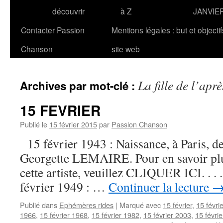
découvrir
à Z
JANVIE
Contacter Passion
Mentions légales : but et objecti
Chanson
site web
La fille de l’apr
Archives par mot-clé :
15 FEVRIER
Publié le
15 février 2015
par
Passion Chanson
15 février 1943 : Naissance, à Paris, de
Georgette LEMAIRE. Pour en savoir plus
cette artiste, veuillez CLIQUER ICI. . . .
février 1949 : …
Continuer la lecture
Publié dans
Ephémères rides
|
Marqué avec
15 février
,
15 févri
1966
,
15 février 1968
,
15 février 1982
,
15 février 2003
,
15 févri