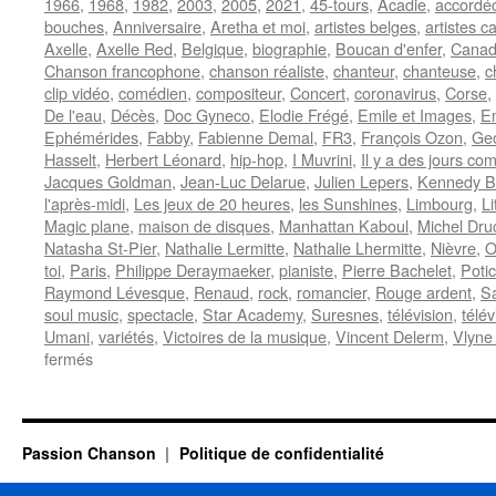
1966
,
1968
,
1982
,
2003
,
2005
,
2021
,
45-tours
,
Acadie
,
accordéo
bouches
,
Anniversaire
,
Aretha et moi
,
artistes belges
,
artistes c
Axelle
,
Axelle Red
,
Belgique
,
biographie
,
Boucan d'enfer
,
Cana
Chanson francophone
,
chanson réaliste
,
chanteur
,
chanteuse
,
c
clip vidéo
,
comédien
,
compositeur
,
Concert
,
coronavirus
,
Corse
,
De l'eau
,
Décès
,
Doc Gyneco
,
Elodie Frégé
,
Emile et Images
,
E
Ephémérides
,
Fabby
,
Fabienne Demal
,
FR3
,
François Ozon
,
Geo
Hasselt
,
Herbert Léonard
,
hip-hop
,
I Muvrini
,
Il y a des jours c
Jacques Goldman
,
Jean-Luc Delarue
,
Julien Lepers
,
Kennedy B
l'après-midi
,
Les jeux de 20 heures
,
les Sunshines
,
Limbourg
,
Li
Magic plane
,
maison de disques
,
Manhattan Kaboul
,
Michel Dru
Natasha St-Pier
,
Nathalie Lermitte
,
Nathalie Lhermitte
,
Nièvre
,
O
toi
,
Paris
,
Philippe Deraymaeker
,
pianiste
,
Pierre Bachelet
,
Poti
Raymond Lévesque
,
Renaud
,
rock
,
romancier
,
Rouge ardent
,
S
soul music
,
spectacle
,
Star Academy
,
Suresnes
,
télévision
,
télév
Umani
,
variétés
,
Victoires de la musique
,
Vincent Delerm
,
Vlyne
sur
fermés
15
FEVRIER
Passion Chanson
Politique de confidentialité