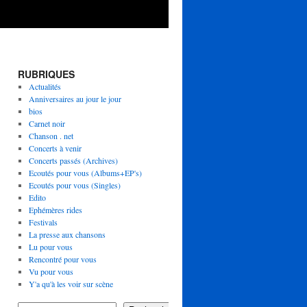
RUBRIQUES
Actualités
Anniversaires au jour le jour
bios
Carnet noir
Chanson . net
Concerts à venir
Concerts passés (Archives)
Ecoutés pour vous (Albums+EP's)
Ecoutés pour vous (Singles)
Edito
Ephémères rides
Festivals
La presse aux chansons
Lu pour vous
Rencontré pour vous
Vu pour vous
Y'a qu'à les voir sur scène