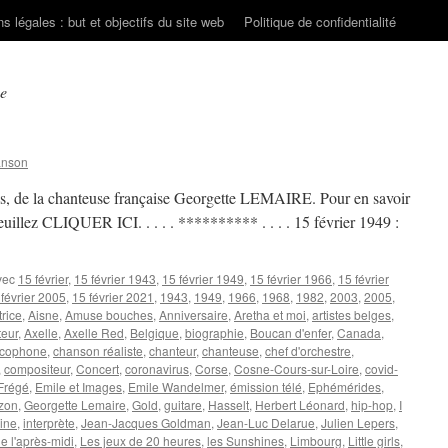
s légales : but et objectifs du site web
Politique de confidentialité
e
anson
is, de la chanteuse française Georgette LEMAIRE. Pour en savoir
, veuillez CLIQUER ICI. . . . . ********** . . . . 15 février 1949 :
vec
15 février
,
15 février 1943
,
15 février 1949
,
15 février 1966
,
15 février
 février 2005
,
15 février 2021
,
1943
,
1949
,
1966
,
1968
,
1982
,
2003
,
2005
,
trice
,
Aisne
,
Amuse bouches
,
Anniversaire
,
Aretha et moi
,
artistes belges
,
teur
,
Axelle
,
Axelle Red
,
Belgique
,
biographie
,
Boucan d'enfer
,
Canada
,
ncophone
,
chanson réaliste
,
chanteur
,
chanteuse
,
chef d'orchestre
,
,
compositeur
,
Concert
,
coronavirus
,
Corse
,
Cosne-Cours-sur-Loire
,
covid-
Frégé
,
Emile et Images
,
Emile Wandelmer
,
émission télé
,
Ephémérides
,
zon
,
Georgette Lemaire
,
Gold
,
guitare
,
Hasselt
,
Herbert Léonard
,
hip-hop
,
I
ine
,
interprète
,
Jean-Jacques Goldman
,
Jean-Luc Delarue
,
Julien Lepers
,
de l'après-midi
,
Les jeux de 20 heures
,
les Sunshines
,
Limbourg
,
Little girls
,