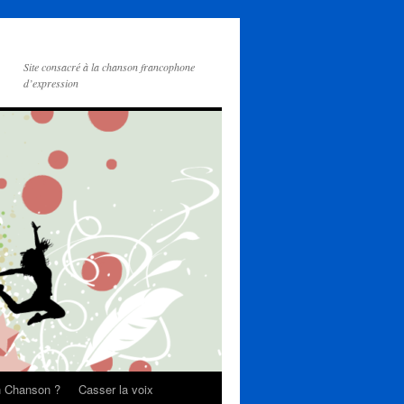
Site consacré à la chanson francophone
d’expression
on Chanson ?
Casser la voix