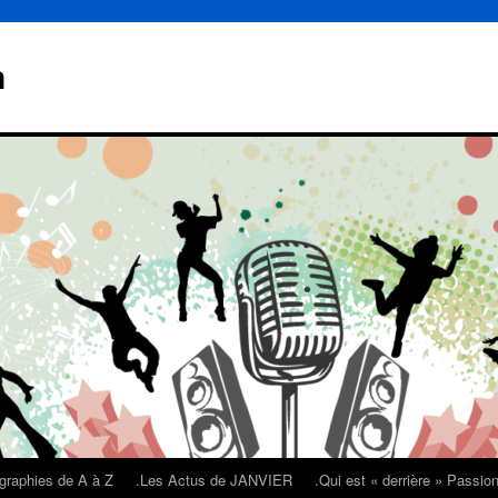
n
graphies de A à Z
.Les Actus de JANVIER
.Qui est « derrière » Passi