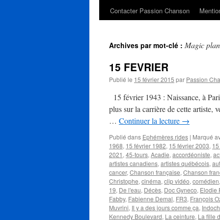
Contacter Passion Chanson
Mention
Magic plan
Archives par mot-clé :
15 FEVRIER
Publié le
15 février 2015
par
Passion Ch
15 février 1943 : Naissance, à Par
plus sur la carrière de cette artiste
…
Continuer la lecture
→
Publié dans
Ephémères rides
|
Marqué a
1968
,
15 février 1982
,
15 février 2003
,
15
2021
,
45-tours
,
Acadie
,
accordéoniste
,
ac
artistes canadiens
,
artistes québécois
,
au
cancer
,
Chanson française
,
Chanson fra
Christophe
,
cinéma
,
clip vidéo
,
comédien
19
,
De l'eau
,
Décès
,
Doc Gyneco
,
Elodie 
Fabby
,
Fabienne Demal
,
FR3
,
François O
Muvrini
,
Il y a des jours comme ça
,
Indoch
Kennedy Boulevard
,
La ceinture
,
La fille 