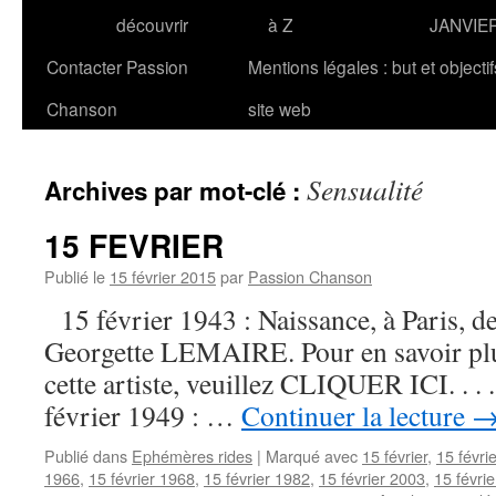
découvrir
à Z
JANVIE
Contacter Passion
Mentions légales : but et objecti
Chanson
site web
Sensualité
Archives par mot-clé :
15 FEVRIER
Publié le
15 février 2015
par
Passion Chanson
15 février 1943 : Naissance, à Paris, de
Georgette LEMAIRE. Pour en savoir plus
cette artiste, veuillez CLIQUER ICI. . . .
février 1949 : …
Continuer la lecture
Publié dans
Ephémères rides
|
Marqué avec
15 février
,
15 févri
1966
,
15 février 1968
,
15 février 1982
,
15 février 2003
,
15 févri