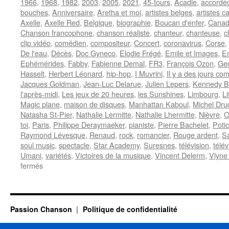
1966
,
1968
,
1982
,
2003
,
2005
,
2021
,
45-tours
,
Acadie
,
accordéo
bouches
,
Anniversaire
,
Aretha et moi
,
artistes belges
,
artistes c
Axelle
,
Axelle Red
,
Belgique
,
biographie
,
Boucan d'enfer
,
Cana
Chanson francophone
,
chanson réaliste
,
chanteur
,
chanteuse
,
c
clip vidéo
,
comédien
,
compositeur
,
Concert
,
coronavirus
,
Corse
,
De l'eau
,
Décès
,
Doc Gyneco
,
Elodie Frégé
,
Emile et Images
,
E
Ephémérides
,
Fabby
,
Fabienne Demal
,
FR3
,
François Ozon
,
Geo
Hasselt
,
Herbert Léonard
,
hip-hop
,
I Muvrini
,
Il y a des jours c
Jacques Goldman
,
Jean-Luc Delarue
,
Julien Lepers
,
Kennedy B
l'après-midi
,
Les jeux de 20 heures
,
les Sunshines
,
Limbourg
,
Li
Magic plane
,
maison de disques
,
Manhattan Kaboul
,
Michel Dru
Natasha St-Pier
,
Nathalie Lermitte
,
Nathalie Lhermitte
,
Nièvre
,
O
toi
,
Paris
,
Philippe Deraymaeker
,
pianiste
,
Pierre Bachelet
,
Poti
Raymond Lévesque
,
Renaud
,
rock
,
romancier
,
Rouge ardent
,
S
soul music
,
spectacle
,
Star Academy
,
Suresnes
,
télévision
,
télév
Umani
,
variétés
,
Victoires de la musique
,
Vincent Delerm
,
Vlyne
sur
fermés
15
FEVRIER
Passion Chanson
Politique de confidentialité