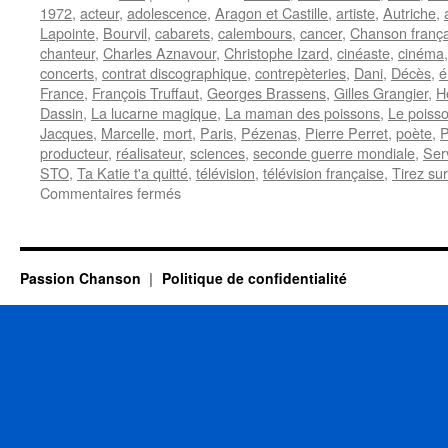
1972
,
acteur
,
adolescence
,
Aragon et Castille
,
artiste
,
Autriche
,
Lapointe
,
Bourvil
,
cabarets
,
calembours
,
cancer
,
Chanson frança
chanteur
,
Charles Aznavour
,
Christophe Izard
,
cinéaste
,
cinéma
concerts
,
contrat discographique
,
contrepèteries
,
Dani
,
Décès
,
é
France
,
François Truffaut
,
Georges Brassens
,
Gilles Grangier
,
H
Dassin
,
La lucarne magique
,
La maman des poissons
,
Le poisso
Jacques
,
Marcelle
,
mort
,
Paris
,
Pézenas
,
Pierre Perret
,
poète
,
P
producteur
,
réalisateur
,
sciences
,
seconde guerre mondiale
,
Serv
STO
,
Ta Katie t'a quitté
,
télévision
,
télévision française
,
Tirez sur
sur
Commentaires fermés
LAPOINTE
Boby
Passion Chanson
Politique de confidentialité