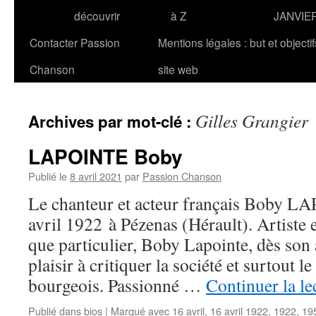
découvrir
à Z
JANVIE
Contacter Passion
Mentions légales : but et objecti
Chanson
site web
Gilles Grangier
Archives par mot-clé :
LAPOINTE Boby
Publié le
8 avril 2021
par
Passion Chanson
Le chanteur et acteur français Boby L
avril 1922 à Pézenas (Hérault). Artiste 
que particulier, Boby Lapointe, dès son
plaisir à critiquer la société et surtout le
bourgeois. Passionné …
Continuer la le
Publié dans
bios
|
Marqué avec
16 avril
,
16 avril 1922
,
1922
,
19