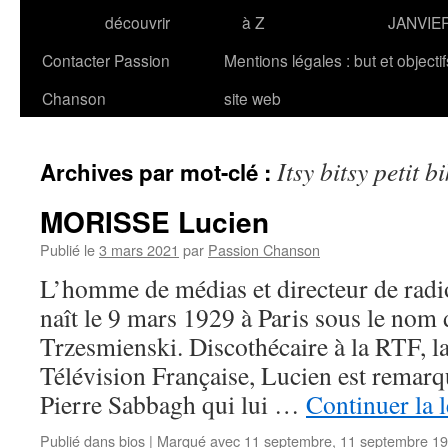
découvrir
à Z
JANVIE
Contacter Passion
Mentions légales : but et objecti
Chanson
site web
Itsy bitsy petit bi
Archives par mot-clé :
MORISSE Lucien
Publié le
3 mars 2021
par
Passion Chanson
L’homme de médias et directeur de ra
naît le 9 mars 1929 à Paris sous le nom
Trzesmienski. Discothécaire à la RTF, l
Télévision Française, Lucien est remarqu
Pierre Sabbagh qui lui …
Continuer la 
Publié dans
bios
|
Marqué avec
11 septembre
,
11 septembre 1