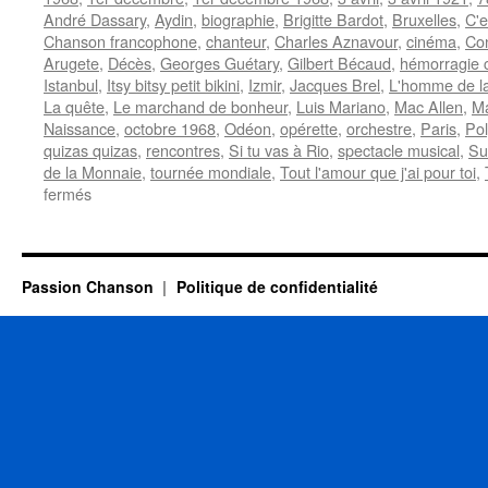
André Dassary
,
Aydin
,
biographie
,
Brigitte Bardot
,
Bruxelles
,
C'e
Chanson francophone
,
chanteur
,
Charles Aznavour
,
cinéma
,
Co
Arugete
,
Décès
,
Georges Guétary
,
Gilbert Bécaud
,
hémorragie 
Istanbul
,
Itsy bitsy petit bikini
,
Izmir
,
Jacques Brel
,
L'homme de l
La quête
,
Le marchand de bonheur
,
Luis Mariano
,
Mac Allen
,
Ma
Naissance
,
octobre 1968
,
Odéon
,
opérette
,
orchestre
,
Paris
,
Pol
quizas quizas
,
rencontres
,
Si tu vas à Rio
,
spectacle musical
,
Su
de la Monnaie
,
tournée mondiale
,
Tout l'amour que j'ai pour toi
,
sur
fermés
MORENO
Dario
Passion Chanson
Politique de confidentialité