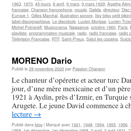
1963
,
1970
,
45-tours
,
8 avril
,
9 mars
,
9 mars 1929
,
Agathe Aëm
française
,
Chanson francophone
,
couple
,
Dalida
,
directeur
,
Disc
Europe 1
,
Gilles Marchal
,
illustration sonore
,
Itsy bitsy petit bikini
label discographique
,
Le discobole
,
Lucien Morisse
,
Lucien Trze
Michel Polnareff
,
Musicorama
,
Naissance
,
octobre 1960
,
Paris
,
playliste
,
programmation musicale
,
radio
,
radio française
,
radio 
Télévision Française
,
RTF
,
Saint-Preux
,
Salut les copains
,
Suici
MORENO Dario
Publié le
29 novembre 2020
par
Passion Chanson
Le chanteur d’opérette et acteur turc 
jour, d’une mère mexicaine et d’un père 
1921 à Aydin, près d’Izmir, en Turquie
Arugete. Le jeune David commence à 
lecture
→
Publié dans
bios
|
Marqué avec
1921
,
1948
,
1954
,
1955
,
1956
,
1968
,
1er décembre
,
1er décembre 1968
,
3 avril
,
3 avril 1921
,
7