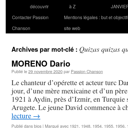
découvrir
à Z
JANVIE
Contacter Passion
Mentions légales : but et objecti
Chanson
site web
Quizas quizas q
Archives par mot-clé :
MORENO Dario
Publié le
29 novembre 2020
par
Passion Chanson
Le chanteur d’opérette et acteur turc 
jour, d’une mère mexicaine et d’un père 
1921 à Aydin, près d’Izmir, en Turquie
Arugete. Le jeune David commence à 
lecture
→
Publié dans
bios
|
Marqué avec
1921
,
1948
,
1954
,
1955
,
1956
,