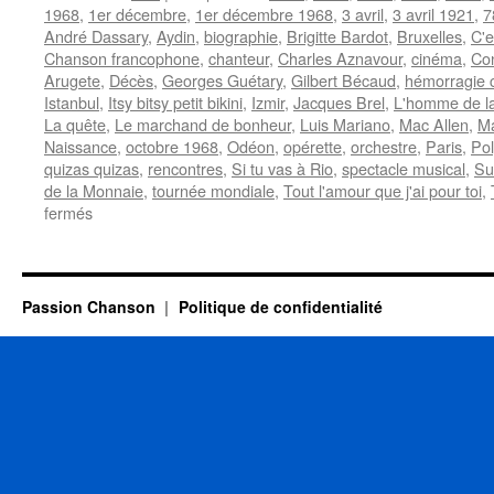
1968
,
1er décembre
,
1er décembre 1968
,
3 avril
,
3 avril 1921
,
7
André Dassary
,
Aydin
,
biographie
,
Brigitte Bardot
,
Bruxelles
,
C'e
Chanson francophone
,
chanteur
,
Charles Aznavour
,
cinéma
,
Co
Arugete
,
Décès
,
Georges Guétary
,
Gilbert Bécaud
,
hémorragie 
Istanbul
,
Itsy bitsy petit bikini
,
Izmir
,
Jacques Brel
,
L'homme de l
La quête
,
Le marchand de bonheur
,
Luis Mariano
,
Mac Allen
,
Ma
Naissance
,
octobre 1968
,
Odéon
,
opérette
,
orchestre
,
Paris
,
Pol
quizas quizas
,
rencontres
,
Si tu vas à Rio
,
spectacle musical
,
Su
de la Monnaie
,
tournée mondiale
,
Tout l'amour que j'ai pour toi
,
sur
fermés
MORENO
Dario
Passion Chanson
Politique de confidentialité