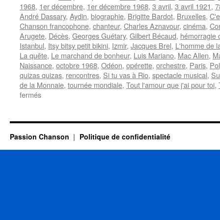
1968
,
1er décembre
,
1er décembre 1968
,
3 avril
,
3 avril 1921
,
7
André Dassary
,
Aydin
,
biographie
,
Brigitte Bardot
,
Bruxelles
,
C'e
Chanson francophone
,
chanteur
,
Charles Aznavour
,
cinéma
,
Co
Arugete
,
Décès
,
Georges Guétary
,
Gilbert Bécaud
,
hémorragie 
Istanbul
,
Itsy bitsy petit bikini
,
Izmir
,
Jacques Brel
,
L'homme de l
La quête
,
Le marchand de bonheur
,
Luis Mariano
,
Mac Allen
,
Ma
Naissance
,
octobre 1968
,
Odéon
,
opérette
,
orchestre
,
Paris
,
Pol
quizas quizas
,
rencontres
,
Si tu vas à Rio
,
spectacle musical
,
Su
de la Monnaie
,
tournée mondiale
,
Tout l'amour que j'ai pour toi
,
sur
fermés
MORENO
Dario
Passion Chanson
Politique de confidentialité