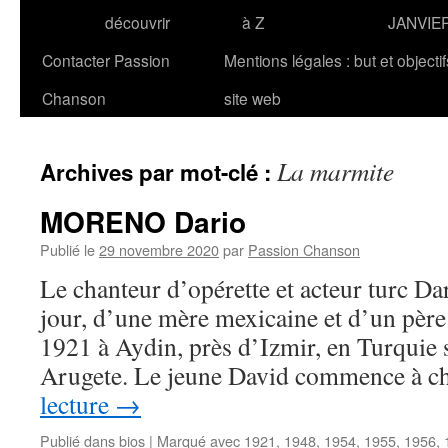
découvrir
à Z
JANVIE
Contacter Passion
Mentions légales : but et objecti
Chanson
site web
La marmite
Archives par mot-clé :
MORENO Dario
Publié le
29 novembre 2020
par
Passion Chanson
Le chanteur d’opérette et acteur turc 
jour, d’une mère mexicaine et d’un père 
1921 à Aydin, près d’Izmir, en Turquie
Arugete. Le jeune David commence à 
lecture
→
Publié dans
bios
|
Marqué avec
1921
,
1948
,
1954
,
1955
,
1956
,