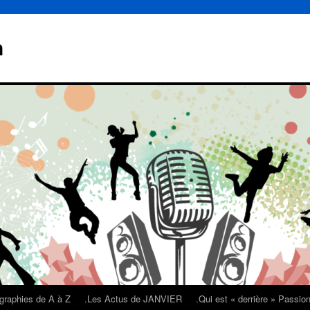
n
graphies de A à Z
.Les Actus de JANVIER
.Qui est « derrière » Passi