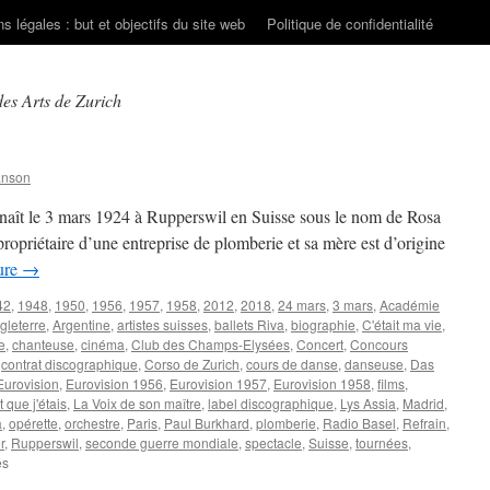
s légales : but et objectifs du site web
Politique de confidentialité
es Arts de Zurich
anson
naît le 3 mars 1924 à Rupperswil en Suisse sous le nom de Rosa
propriétaire d’une entreprise de plomberie et sa mère est d’origine
ture
→
42
,
1948
,
1950
,
1956
,
1957
,
1958
,
2012
,
2018
,
24 mars
,
3 mars
,
Académie
gleterre
,
Argentine
,
artistes suisses
,
ballets Riva
,
biographie
,
C'était ma vie
,
e
,
chanteuse
,
cinéma
,
Club des Champs-Elysées
,
Concert
,
Concours
,
contrat discographique
,
Corso de Zurich
,
cours de danse
,
danseuse
,
Das
Eurovision
,
Eurovision 1956
,
Eurovision 1957
,
Eurovision 1958
,
films
,
t que j'étais
,
La Voix de son maître
,
label discographique
,
Lys Assia
,
Madrid
,
a
,
opérette
,
orchestre
,
Paris
,
Paul Burkhard
,
plomberie
,
Radio Basel
,
Refrain
,
r
,
Rupperswil
,
seconde guerre mondiale
,
spectacle
,
Suisse
,
tournées
,
sur
és
ASSIA