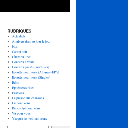
RUBRIQUES
Actualités
Anniversaires au jour le jour
bios
Carnet noir
Chanson . net
Concerts à venir
Concerts passés (Archives)
Ecoutés pour vous (Albums+EP's)
Ecoutés pour vous (Singles)
Edito
Ephémères rides
Festivals
La presse aux chansons
Lu pour vous
Rencontré pour vous
Vu pour vous
Y'a qu'à les voir sur scène