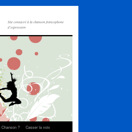
Site consacré à la chanson francophone
d’expression
on Chanson ?
Casser la voix