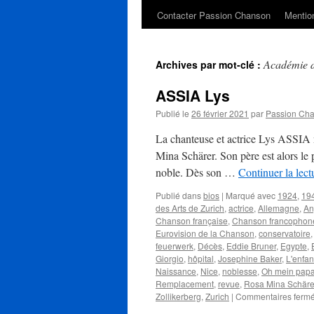
Contacter Passion Chanson
Mention
Académie d
Archives par mot-clé :
ASSIA Lys
Publié le
26 février 2021
par
Passion Ch
La chanteuse et actrice Lys ASSIA 
Mina Schärer. Son père est alors le 
noble. Dès son …
Continuer la lec
Publié dans
bios
|
Marqué avec
1924
,
19
des Arts de Zurich
,
actrice
,
Allemagne
,
An
Chanson française
,
Chanson francophon
Eurovision de la Chanson
,
conservatoire
feuerwerk
,
Décès
,
Eddie Bruner
,
Egypte
,
Giorgio
,
hôpital
,
Josephine Baker
,
L'enfan
Naissance
,
Nice
,
noblesse
,
Oh mein pap
Remplacement
,
revue
,
Rosa Mina Schäre
Zollikerberg
,
Zurich
|
Commentaires ferm