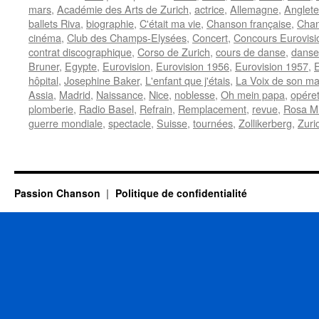
mars
,
Académie des Arts de Zurich
,
actrice
,
Allemagne
,
Anglete
ballets Riva
,
biographie
,
C'était ma vie
,
Chanson française
,
Chan
cinéma
,
Club des Champs-Elysées
,
Concert
,
Concours Eurovisi
contrat discographique
,
Corso de Zurich
,
cours de danse
,
danse
Bruner
,
Egypte
,
Eurovision
,
Eurovision 1956
,
Eurovision 1957
,
E
hôpital
,
Josephine Baker
,
L'enfant que j'étais
,
La Voix de son ma
Assia
,
Madrid
,
Naissance
,
Nice
,
noblesse
,
Oh mein papa
,
opéret
plomberie
,
Radio Basel
,
Refrain
,
Remplacement
,
revue
,
Rosa M
guerre mondiale
,
spectacle
,
Suisse
,
tournées
,
Zollikerberg
,
Zuri
Passion Chanson
Politique de confidentialité