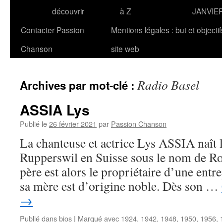
découvrir
à Z
JANVIE
Contacter Passion
Mentions légales : but et objecti
Chanson
site web
Radio Basel
Archives par mot-clé :
ASSIA Lys
Publié le
26 février 2021
par
Passion Chanson
La chanteuse et actrice Lys ASSIA naît 
Rupperswil en Suisse sous le nom de R
père est alors le propriétaire d’une entr
sa mère est d’origine noble. Dès son …
→
Publié dans
bios
|
Marqué avec
1924
,
1942
,
1948
,
1950
,
1956
,