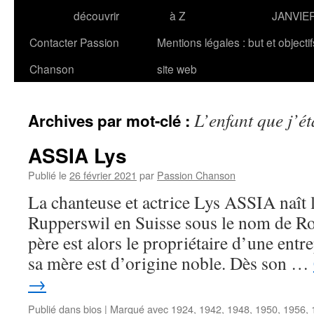
découvrir
à Z
JANVIE
Contacter Passion
Mentions légales : but et objecti
Chanson
site web
L’enfant que j’ét
Archives par mot-clé :
ASSIA Lys
Publié le
26 février 2021
par
Passion Chanson
La chanteuse et actrice Lys ASSIA naît 
Rupperswil en Suisse sous le nom de R
père est alors le propriétaire d’une entr
sa mère est d’origine noble. Dès son …
→
Publié dans
bios
|
Marqué avec
1924
,
1942
,
1948
,
1950
,
1956
,