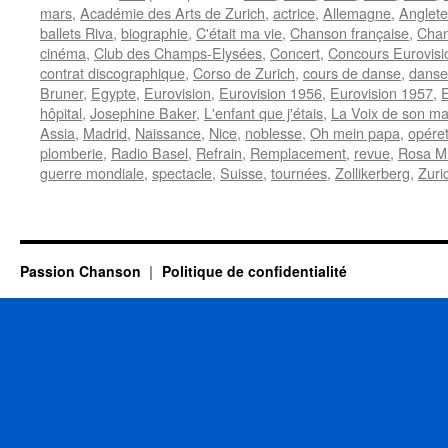
mars
,
Académie des Arts de Zurich
,
actrice
,
Allemagne
,
Anglete
ballets Riva
,
biographie
,
C'était ma vie
,
Chanson française
,
Chan
cinéma
,
Club des Champs-Elysées
,
Concert
,
Concours Eurovisi
contrat discographique
,
Corso de Zurich
,
cours de danse
,
danse
Bruner
,
Egypte
,
Eurovision
,
Eurovision 1956
,
Eurovision 1957
,
E
hôpital
,
Josephine Baker
,
L'enfant que j'étais
,
La Voix de son ma
Assia
,
Madrid
,
Naissance
,
Nice
,
noblesse
,
Oh mein papa
,
opéret
plomberie
,
Radio Basel
,
Refrain
,
Remplacement
,
revue
,
Rosa M
guerre mondiale
,
spectacle
,
Suisse
,
tournées
,
Zollikerberg
,
Zuri
Passion Chanson
Politique de confidentialité