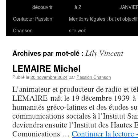
découvrir
à Z
JANVIE
Contacter Passion
Mentions légales : but et objecti
Chanson
site web
Lily Vincent
Archives par mot-clé :
LEMAIRE Michel
Publié le
20 novembre 2024
par
Passion Chanson
L’animateur et producteur de radio et té
LEMAIRE naît le 19 décembre 1939 à T
humanités gréco-latines et des études s
communications sociales à l’Institut Sa
deviendra ensuite l’Institut des Hautes 
Comunications …
Continuer la lecture