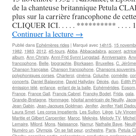
de la chanteuse britannique Petula CLA
plus sur la carrière francophone de cette 
CLIQUER ICI. . . . . ********** . . . 
Continuer la lecture
→
Publié dans
Ephémères rides
|
Marqué avec
14h15
,
15 novemb
1982
,
1983
,
2012
,
45-tours
,
Abba
,
Abbacadabra
,
accent
,
actric
album
,
Ann Christy
,
Anni-Frid Synni Lyngstad
,
Anniversaire
,
Anv
francophone
,
Belle
,
biographie
,
Bjorkasen
,
Bruxelles
,
C. Jérôme
Chanson française
,
Chanson francophone
,
Chansons souvenirs
polyphoniques corses
,
Charleroi
,
cinéma
,
Coluche
,
comédie
,
co
concerts
,
Daniel Balavoine
,
David Hallyday
,
Décès
,
duo
,
Edith Pi
émission télé
,
enfance
,
enfant de la balle
,
Ephémérides
,
Epsom
France
,
France Gall
,
Francis Cabrel
,
Francky Bodet
,
Frida
,
gala
,
Grande-Bretagne
,
Hommage
,
hôpital américain de Neuilly
,
Jacq
Jean Gabin
,
Jean-Jacques Goldman
,
Jenifer
,
Jenifer Yaël Dadou
Laura Smet
,
Les corps impatients
,
Les Sullon
,
Liège
,
Lily Vincen
Maritie et Gilbert Carpentier
,
Maroc
,
Meknès
,
Melody TV
,
Michel
Lemaire
,
Milord
,
Mons
,
Naissance
,
Namur
,
Nathalie Baye
,
Neuil
Numéro un
,
Olympia
,
On se fait peur
,
orchestre
,
Paris
,
Petula Cl
Charby
,
première partie
,
présentateur
,
producteur
,
professeur
,
r