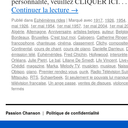
personnalité, veuillez CLIQUER ICI. . . 
Continuer la lecture
→
Publié dans
Ephémères rides
|
Marqué avec
1917
,
1926
,
1954
,
mai 1926
,
1er mai 1954
,
1er mai 1957
,
1er mai 2004
,
1er mai 2
Algérie
,
Allemagne
,
Anniversaire
,
artistes belges
,
auteur
,
Belgiq
Bordeaux
,
Bruxelles
,
C'est tout moi
,
Calogero
,
Catherine Ringer
francophone
,
chanteuse
,
cinéma
,
classement
,
Clichy
,
composite
Continental
,
cours de chant
,
cours de piano
,
Danielle Darrieux
,
D
émission télé
,
Ephémérides
,
Fred Chichin
,
Hollywood
,
interprète
Orléans
,
Julie Pietri
,
Le bal
,
Liliane De Smedt
,
Lily Vincent
,
Live
Chédid
,
magazine
,
Marka
,
Melody TV
,
musicien
,
musique
,
Nais
Obispo
,
piano
,
Premier rendez-vous
,
punk
,
Radio Télévision Su
Mitsouko
,
RTS
,
Schaerbeek
,
Si seulement je pouvais lui manqu
télévision française
,
Un ange passe
,
ventes de disques
,
violonce
sur
fermés
1er
MAI
Passion Chanson
Politique de confidentialité