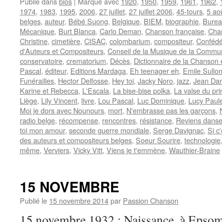
Publié dans
bios
|
Marqué avec
1920
,
1950
,
1959
,
1961
,
1962
,
1974
,
1983
,
1995
,
2006
,
27 juillet
,
27 juillet 2006
,
45-tours
,
5 ao
belges
,
auteur
,
Bébé Suong
,
Belgique
,
BIEM
,
biographie
,
Bureau
Mécanique
,
Burt Blanca
,
Carlo Deman
,
Chanson française
,
Cha
Christine
,
cimetière
,
CISAC
,
colombarium
,
compositeur
,
Confédé
d'Auteurs et Compositeurs
,
Conseil de la Musique de la Commu
conservatoire
,
crematorium
,
Décès
,
Dictionnaire de la Chanson 
Pascal
,
éditeur
,
Editions Mardaga
,
Eh teenager eh
,
Emile Sullo
Funérailles
,
Hector Delfosse
,
Hey toi
,
Jacky Noro
,
jazz
,
Jean Darl
Karine et Rebecca
,
L'Escala
,
La bise-bise polka
,
La valse du pr
Liège
,
Lily Vincent
,
livre
,
Lou Pascal
,
Luc Dominique
,
Lucy Paul
Moi je dors avec Nounours
,
mort
,
N'embrasse pas les garçons
,
radio belge
,
récompense
,
rencontres
,
résistance
,
Reviens danse
toi mon amour
,
seconde guerre mondiale
,
Serge Davignac
,
Si c
des auteurs et compositeurs belges
,
Soeur Sourire
,
technologie
même
,
Verviers
,
Vicky Vitt
,
Viens je t'emmène
,
Wauthier-Braine
15 NOVEMBRE
Publié le
15 novembre 2014
par
Passion Chanson
15 novembre 1932 : Naissance, à Epso