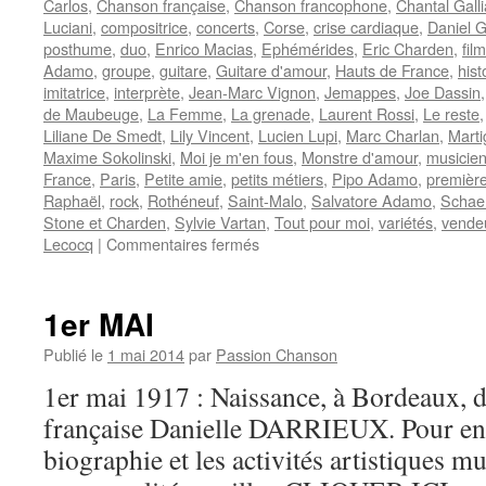
Carlos
,
Chanson française
,
Chanson francophone
,
Chantal Galli
Luciani
,
compositrice
,
concerts
,
Corse
,
crise cardiaque
,
Daniel 
posthume
,
duo
,
Enrico Macias
,
Ephémérides
,
Eric Charden
,
fil
Adamo
,
groupe
,
guitare
,
Guitare d'amour
,
Hauts de France
,
hist
imitatrice
,
interprète
,
Jean-Marc Vignon
,
Jemappes
,
Joe Dassin
de Maubeuge
,
La Femme
,
La grenade
,
Laurent Rossi
,
Le reste
Liliane De Smedt
,
Lily Vincent
,
Lucien Lupi
,
Marc Charlan
,
Marti
Maxime Sokolinski
,
Moi je m'en fous
,
Monstre d'amour
,
musicie
France
,
Paris
,
Petite amie
,
petits métiers
,
Pipo Adamo
,
première
Raphaël
,
rock
,
Rothéneuf
,
Saint-Malo
,
Salvatore Adamo
,
Schae
Stone et Charden
,
Sylvie Vartan
,
Tout pour moi
,
variétés
,
vende
sur
Lecocq
|
Commentaires fermés
10
JUILLET
1er MAI
Publié le
1 mai 2014
par
Passion Chanson
1er mai 1917 : Naissance, à Bordeaux, de
française Danielle DARRIEUX. Pour en s
biographie et les activités artistiques mu