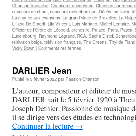
Chanson française
,
Chanson francophone
,
Chanson sur mesur
concours de chant
,
concours radiophonique
,
Décès
,
émission té
La chance aux chansons
,
La grand'place de Bruxelles
,
La Hulpe
Liliane De Smedt
,
Lily Vincent
,
Luis Mariano
,
Michel Lemaire
,
Mo
Officier de l'Ordre de Léopold
,
orchestre
,
Palace
,
Paris
,
Pascal 
Luxembourg
,
Raymond Legrand
,
RCA
,
Sacha Distel
,
Schaerbe
télévision belge
,
télévision française
,
The Greens
,
Thyl de Fland
sur
Vicky Down
|
Commentaires fermés
VINCENT
Lily
DARLIER Jean
Publié le
3 février 2022
par
Passion Chanson
L’auteur, compositeur et éditeur de mus
DARLIER naît le 5 février 1920 à Theu
Joseph Dethier. Passionné de musique dè
il se dirige vers des études en technolo
Continuer la lecture
→