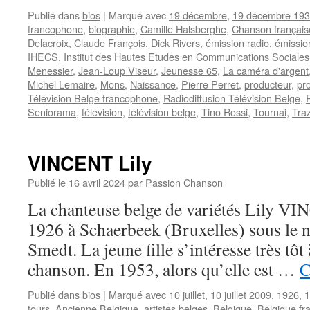
Publié dans
bios
|
Marqué avec
19 décembre
,
19 décembre 19
francophone
,
biographie
,
Camille Halsberghe
,
Chanson français
Delacroix
,
Claude François
,
Dick Rivers
,
émission radio
,
émissio
IHECS
,
Institut des Hautes Etudes en Communications Sociales
Menessier
,
Jean-Loup Viseur
,
Jeunesse 65
,
La caméra d'argent
Michel Lemaire
,
Mons
,
Naissance
,
Pierre Perret
,
producteur
,
pr
Télévision Belge francophone
,
Radiodiffusion Télévision Belge
,
Seniorama
,
télévision
,
télévision belge
,
Tino Rossi
,
Tournai
,
Tra
VINCENT Lily
Publié le
16 avril 2024
par
Passion Chanson
La chanteuse belge de variétés Lily VI
1926 à Schaerbeek (Bruxelles) sous le 
Smedt. La jeune fille s’intéresse très tôt
chanson. En 1953, alors qu’elle est …
C
Publié dans
bios
|
Marqué avec
10 juillet
,
10 juillet 2009
,
1926
,
1
tours
,
Ancienne Belgique
,
artistes belges
,
Belgique
,
Belgique f