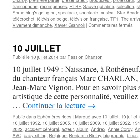
francophone
,
récompenses
,
RTBF
,
Sauve qui aime
,
sélection
,
s
Something's going on
,
spectacle
,
spectacle musical
,
Star Acad
télécrochet
,
télévision belge
,
télévision française
,
TF1
,
The arriv
sur
Vivement dimanche
,
Xavier Giannoli
|
Commentaires fermés
15
NO
10 JUILLET
Publié le
10 juillet 2014
par
Passion Chanson
10 juillet 1949 : Naissance, à Rothéneuf
du chanteur français Marc CHARLAN, n
Jean-Marc Vignon. Pour en savoir plus s
artistique de cette personnalité, veuille
…
Continuer la lecture
→
Publié dans
Ephémères rides
|
Marqué avec
10 juillet
,
10 juillet
10 juillet 1992
,
10 juillet 2005
,
10 juillet 2009
,
10 juillet 2022
,
194
2022
,
accident cérébral
,
acteur
,
album
,
Andrex
,
Annie Cordy
,
An
AVC
,
baby-sitting
,
Belgique
,
Benjamin Biolay
,
biographie
,
blues
,