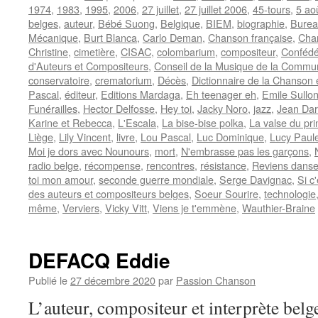
1974
,
1983
,
1995
,
2006
,
27 juillet
,
27 juillet 2006
,
45-tours
,
5 ao
belges
,
auteur
,
Bébé Suong
,
Belgique
,
BIEM
,
biographie
,
Bureau
Mécanique
,
Burt Blanca
,
Carlo Deman
,
Chanson française
,
Cha
Christine
,
cimetière
,
CISAC
,
colombarium
,
compositeur
,
Confédé
d'Auteurs et Compositeurs
,
Conseil de la Musique de la Commu
conservatoire
,
crematorium
,
Décès
,
Dictionnaire de la Chanson 
Pascal
,
éditeur
,
Editions Mardaga
,
Eh teenager eh
,
Emile Sullo
Funérailles
,
Hector Delfosse
,
Hey toi
,
Jacky Noro
,
jazz
,
Jean Darl
Karine et Rebecca
,
L'Escala
,
La bise-bise polka
,
La valse du pr
Liège
,
Lily Vincent
,
livre
,
Lou Pascal
,
Luc Dominique
,
Lucy Paul
Moi je dors avec Nounours
,
mort
,
N'embrasse pas les garçons
,
radio belge
,
récompense
,
rencontres
,
résistance
,
Reviens danse
toi mon amour
,
seconde guerre mondiale
,
Serge Davignac
,
Si c
des auteurs et compositeurs belges
,
Soeur Sourire
,
technologie
même
,
Verviers
,
Vicky Vitt
,
Viens je t'emmène
,
Wauthier-Braine
DEFACQ Eddie
Publié le
27 décembre 2020
par
Passion Chanson
L’auteur, compositeur et interprète be