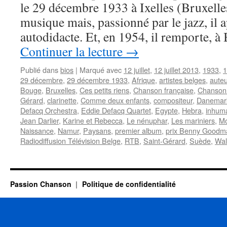
le 29 décembre 1933 à Ixelles (Bruxelles
musique mais, passionné par le jazz, il a
autodidacte. Et, en 1954, il remporte, à
Continuer la lecture
→
Publié dans
bios
|
Marqué avec
12 juillet
,
12 juillet 2013
,
1933
,
1
29 décembre
,
29 décembre 1933
,
Afrique
,
artistes belges
,
auteu
Bouge
,
Bruxelles
,
Ces petits riens
,
Chanson française
,
Chanson
Gérard
,
clarinette
,
Comme deux enfants
,
compositeur
,
Danemar
Defacq Orchestra
,
Eddie Defacq Quartet
,
Egypte
,
Hebra
,
inhuma
Jean Darlier
,
Karine et Rebecca
,
Le nénuphar
,
Les mariniers
,
Mo
Naissance
,
Namur
,
Paysans
,
premier album
,
prix Benny Goodm
Radiodiffusion Télévision Belge
,
RTB
,
Saint-Gérard
,
Suède
,
Wal
Passion Chanson
Politique de confidentialité