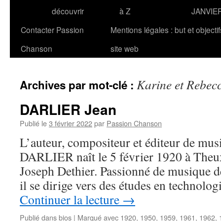
découvrir
à Z
JANVIE
Contacter Passion
Mentions légales : but et objecti
Chanson
site web
Karine et Rebec
Archives par mot-clé :
DARLIER Jean
Publié le
3 février 2022
par
Passion Chanson
L’auteur, compositeur et éditeur de mus
DARLIER naît le 5 février 1920 à Theu
Joseph Dethier. Passionné de musique dè
il se dirige vers des études en technolo
Continuer la lecture
→
Publié dans
bios
|
Marqué avec
1920
,
1950
,
1959
,
1961
,
1962
,