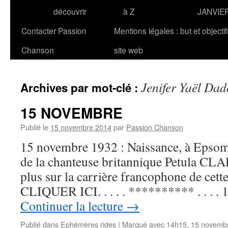
découvrir
à Z
JANVIE
Contacter Passion
Mentions légales : but et objecti
Chanson
site web
Jenifer Yaël Da
Archives par mot-clé :
15 NOVEMBRE
Publié le
15 novembre 2014
par
Passion Chanson
15 novembre 1932 : Naissance, à Epso
de la chanteuse britannique Petula CLA
plus sur la carrière francophone de cette 
CLIQUER ICI. . . . . ********** . . . 
Continuer la lecture
→
Publié dans
Ephémères rides
|
Marqué avec
14h15
,
15 novemb