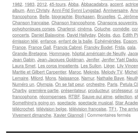
1982
,
1983
,
2012
,
45-tours
,
Abba
,
Abbacadabra
,
accent
,
actric
album
,
Ann Christy
,
Anni-Frid Synni Lyngstad
,
Anniversaire
,
Anv
francophone
,
Belle
,
biographie
,
Bjorkasen
,
Bruxelles
,
C. Jérôme
Chanson française
,
Chanson francophone
,
Chansons souvenirs
polyphoniques corses
,
Charleroi
,
cinéma
,
Coluche
,
comédie
,
co
concerts
,
Daniel Balavoine
,
David Hallyday
,
Décès
,
duo
,
Edith Pi
émission télé
,
enfance
,
enfant de la balle
,
Ephémérides
,
Epsom
France
,
France Gall
,
Francis Cabrel
,
Francky Bodet
,
Frida
,
gala
,
Grande-Bretagne
,
Hommage
,
hôpital américain de Neuilly
,
Jacq
Jean Gabin
,
Jean-Jacques Goldman
,
Jenifer
,
Jenifer Yaël Dadou
Laura Smet
,
Les corps impatients
,
Les Sullon
,
Liège
,
Lily Vincen
Maritie et Gilbert Carpentier
,
Maroc
,
Meknès
,
Melody TV
,
Michel
Lemaire
,
Milord
,
Mons
,
Naissance
,
Namur
,
Nathalie Baye
,
Neuil
Numéro un
,
Olympia
,
On se fait peur
,
orchestre
,
Paris
,
Petula Cl
Charby
,
première partie
,
présentateur
,
producteur
,
professeur
,
r
francophone
,
récompenses
,
RTBF
,
Sauve qui aime
,
sélection
,
s
Something's going on
,
spectacle
,
spectacle musical
,
Star Acad
télécrochet
,
télévision belge
,
télévision française
,
TF1
,
The arriv
sur
Vivement dimanche
,
Xavier Giannoli
|
Commentaires fermés
15
NO