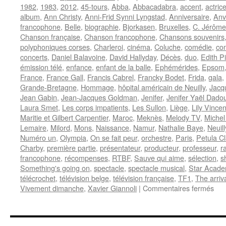
1982
,
1983
,
2012
,
45-tours
,
Abba
,
Abbacadabra
,
accent
,
actric
album
,
Ann Christy
,
Anni-Frid Synni Lyngstad
,
Anniversaire
,
Anv
francophone
,
Belle
,
biographie
,
Bjorkasen
,
Bruxelles
,
C. Jérôme
Chanson française
,
Chanson francophone
,
Chansons souvenirs
polyphoniques corses
,
Charleroi
,
cinéma
,
Coluche
,
comédie
,
co
concerts
,
Daniel Balavoine
,
David Hallyday
,
Décès
,
duo
,
Edith Pi
émission télé
,
enfance
,
enfant de la balle
,
Ephémérides
,
Epsom
France
,
France Gall
,
Francis Cabrel
,
Francky Bodet
,
Frida
,
gala
,
Grande-Bretagne
,
Hommage
,
hôpital américain de Neuilly
,
Jacq
Jean Gabin
,
Jean-Jacques Goldman
,
Jenifer
,
Jenifer Yaël Dadou
Laura Smet
,
Les corps impatients
,
Les Sullon
,
Liège
,
Lily Vincen
Maritie et Gilbert Carpentier
,
Maroc
,
Meknès
,
Melody TV
,
Michel
Lemaire
,
Milord
,
Mons
,
Naissance
,
Namur
,
Nathalie Baye
,
Neuil
Numéro un
,
Olympia
,
On se fait peur
,
orchestre
,
Paris
,
Petula Cl
Charby
,
première partie
,
présentateur
,
producteur
,
professeur
,
r
francophone
,
récompenses
,
RTBF
,
Sauve qui aime
,
sélection
,
s
Something's going on
,
spectacle
,
spectacle musical
,
Star Acad
télécrochet
,
télévision belge
,
télévision française
,
TF1
,
The arriv
sur
Vivement dimanche
,
Xavier Giannoli
|
Commentaires fermés
15
NO