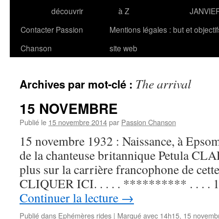
découvrir
à Z
JANVIE
Contacter Passion
Mentions légales : but et objecti
Chanson
site web
The arrival
Archives par mot-clé :
15 NOVEMBRE
Publié le
15 novembre 2014
par
Passion Chanson
15 novembre 1932 : Naissance, à Epso
de la chanteuse britannique Petula CLA
plus sur la carrière francophone de cette 
CLIQUER ICI. . . . . ********** . . . 
Continuer la lecture
→
Publié dans
Ephémères rides
|
Marqué avec
14h15
,
15 novemb