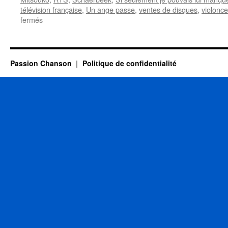
télévision française
,
Un ange passe
,
ventes de disques
,
violonce
sur
fermés
1er
MAI
Passion Chanson
Politique de confidentialité