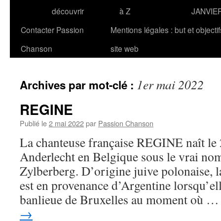
découvrir
à Z
JANVIE
Contacter Passion
Mentions légales : but et objecti
Chanson
site web
1er mai 2022
Archives par mot-clé :
REGINE
Publié le
2 mai 2022
par
Passion Chanson
La chanteuse française REGINE naît le
Anderlecht en Belgique sous le vrai no
Zylberberg. D’origine juive polonaise, l
est en provenance d’Argentine lorsqu’ell
banlieue de Bruxelles au moment où 
→