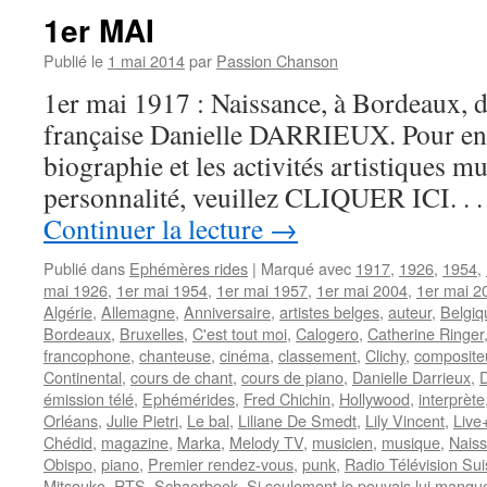
1er MAI
Publié le
1 mai 2014
par
Passion Chanson
1er mai 1917 : Naissance, à Bordeaux, de
française Danielle DARRIEUX. Pour en s
biographie et les activités artistiques mu
personnalité, veuillez CLIQUER ICI. . . 
Continuer la lecture
→
Publié dans
Ephémères rides
|
Marqué avec
1917
,
1926
,
1954
,
mai 1926
,
1er mai 1954
,
1er mai 1957
,
1er mai 2004
,
1er mai 2
Algérie
,
Allemagne
,
Anniversaire
,
artistes belges
,
auteur
,
Belgiq
Bordeaux
,
Bruxelles
,
C'est tout moi
,
Calogero
,
Catherine Ringer
francophone
,
chanteuse
,
cinéma
,
classement
,
Clichy
,
composite
Continental
,
cours de chant
,
cours de piano
,
Danielle Darrieux
,
D
émission télé
,
Ephémérides
,
Fred Chichin
,
Hollywood
,
interprète
Orléans
,
Julie Pietri
,
Le bal
,
Liliane De Smedt
,
Lily Vincent
,
Live
Chédid
,
magazine
,
Marka
,
Melody TV
,
musicien
,
musique
,
Nais
Obispo
,
piano
,
Premier rendez-vous
,
punk
,
Radio Télévision Su
Mitsouko
,
RTS
,
Schaerbeek
,
Si seulement je pouvais lui manqu