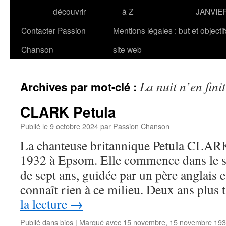
découvrir
à Z
JANVIE
Contacter Passion
Mentions légales : but et objecti
Chanson
site web
La nuit n’en fini
Archives par mot-clé :
CLARK Petula
Publié le
9 octobre 2024
par
Passion Chanson
La chanteuse britannique Petula CLARK
1932 à Epsom. Elle commence dans le s
de sept ans, guidée par un père anglais e
connaît rien à ce milieu. Deux ans plus 
la lecture
→
Publié dans
bios
|
Marqué avec
15 novembre
,
15 novembre 19