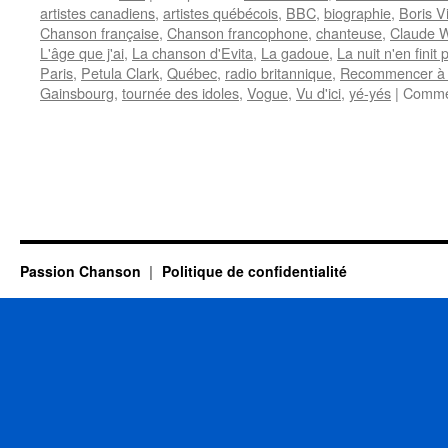
artistes canadiens
,
artistes québécois
,
BBC
,
biographie
,
Boris V
Chanson française
,
Chanson francophone
,
chanteuse
,
Claude W
L'âge que j'ai
,
La chanson d'Evita
,
La gadoue
,
La nuit n'en finit 
Paris
,
Petula Clark
,
Québec
,
radio britannique
,
Recommencer à 
Gainsbourg
,
tournée des idoles
,
Vogue
,
Vu d'ici
,
yé-yés
|
Commen
Passion Chanson
Politique de confidentialité