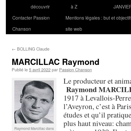
découvrir
à Z
JANVIE
Contacter Passion
Mentions légales : but et objecti
Chanson
site web
←
BOLLING Claude
MARCILLAC Raymond
Publié le
5 avril 2022
par
Passion Chanson
Le producteur et anima
Raymond MARCIL
1917 à Levallois-Perre
l’Aveyron, c’est à Pari
études et qu’il pratiqu
plus haut niveau: cha
Raymond Marcillac dans