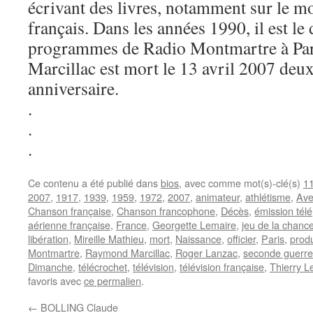
écrivant des livres, notamment sur le 
français. Dans les années 1990, il est le 
programmes de Radio Montmartre à Pa
Marcillac est mort le 13 avril 2007 deu
anniversaire.
.
.
.
Ce contenu a été publié dans
bios
, avec comme mot(s)-clé(s)
11
2007
,
1917
,
1939
,
1959
,
1972
,
2007
,
animateur
,
athlétisme
,
Ave
Chanson française
,
Chanson francophone
,
Décès
,
émission télé
aérienne française
,
France
,
Georgette Lemaire
,
jeu de la chanc
libération
,
Mireille Mathieu
,
mort
,
Naissance
,
officier
,
Paris
,
prod
Montmartre
,
Raymond Marcillac
,
Roger Lanzac
,
seconde guerre
Dimanche
,
télécrochet
,
télévision
,
télévision française
,
Thierry L
favoris avec
ce permalien
.
←
BOLLING Claude