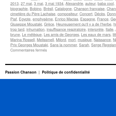
2013
,
27 mai
,
3 mai
,
3 mai 1934
,
Alexandrie
,
auteur
,
baba cool
,
biographie
,
Bobino
,
Brésil
,
Catalogne
,
Chanson française
,
Chan
cimetière du Père Lachaise
,
compositeur
,
Concert
,
Décès
,
Donn
Piaf
,
Egypte
,
emphysème
,
Enrico Macias
,
Espagne
,
France
,
Ge
Giuseppe Moustaki
,
Grèce
,
Heureusement qu'il y a de l'herbe
,
h
trop tard
,
inhumation
,
insuffisance respiratoire
,
interprète
,
Italie
,
brune
,
Le métèque
,
Les amis de Georges
,
Les eaux de mars
,
li
Marina Rossell
,
Melissmell
,
Milord
,
mort
,
musique
,
Naissance
,
N
Prix Georges Moustaki
,
Sans la nommer
,
Sarah
,
Serge Reggian
sur
Commentaires fermés
MOUSTAKI
Georges
Passion Chanson
Politique de confidentialité