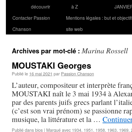
découvrir
à Z
JANVIE
Contacter Passion
Mentions légales : but et objecti
Chanson
site web
Marina Rossell
Archives par mot-clé :
MOUSTAKI Georges
Publié le
16 mai 2021
par
Passion Chanson
L’auteur, compositeur et interprète fran
MOUSTAKI naît le 3 mai 1934 à Alexan
par des parents juifs grecs parlant l’ital
(c’est son vrai prénom) se passionne ra
musique, la littérature et la …
Continuer
Publié dans
bios
|
Marqué avec
1934
,
1951
,
1958
,
1963
,
1969
,