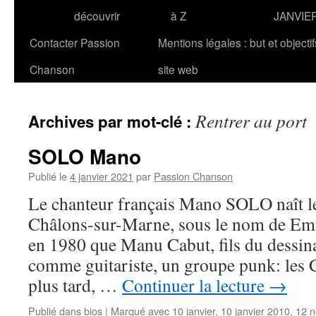
découvrir
à Z
JANVIE
Contacter Passion
Mentions légales : but et objecti
Chanson
site web
Rentrer au port
Archives par mot-clé :
SOLO Mano
Publié le
4 janvier 2021
par
Passion Chanson
Le chanteur français Mano SOLO naît le
Châlons-sur-Marne, sous le nom de Em
en 1980 que Manu Cabut, fils du dessina
comme guitariste, un groupe punk: les 
plus tard, …
Continuer la lecture
→
Publié dans
bios
|
Marqué avec
10 janvier
,
10 janvier 2010
,
12 