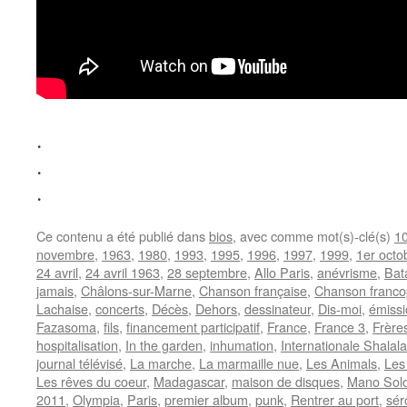
.
.
.
Ce contenu a été publié dans
bios
, avec comme mot(s)-clé(s)
10
novembre
,
1963
,
1980
,
1993
,
1995
,
1996
,
1997
,
1999
,
1er octo
24 avril
,
24 avril 1963
,
28 septembre
,
Allo Paris
,
anévrisme
,
Bat
jamais
,
Châlons-sur-Marne
,
Chanson française
,
Chanson franc
Lachaise
,
concerts
,
Décès
,
Dehors
,
dessinateur
,
Dis-moi
,
émissi
Fazasoma
,
fils
,
financement participatif
,
France
,
France 3
,
Frère
hospitalisation
,
In the garden
,
inhumation
,
Internationale Shalala
journal télévisé
,
La marche
,
La marmaille nue
,
Les Animals
,
Les
Les rêves du coeur
,
Madagascar
,
maison de disques
,
Mano Sol
2011
,
Olympia
,
Paris
,
premier album
,
punk
,
Rentrer au port
,
sér