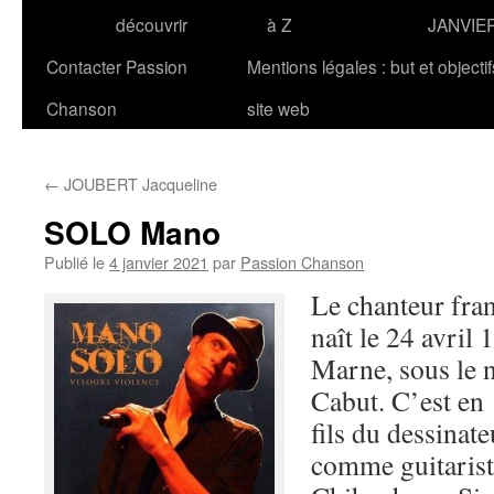
découvrir
à Z
JANVIE
Contacter Passion
Mentions légales : but et objecti
Chanson
site web
←
JOUBERT Jacqueline
SOLO Mano
Publié le
4 janvier 2021
par
Passion Chanson
Le chanteur fra
naît le 24 avril
Marne, sous le
Cabut. C’est en
fils du dessinat
comme guitarist