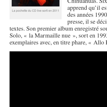
Chihuahuas. Six 
apprend qu’il es
La pochette du CD live sorti en 2011
des années 1990,
presse, il se déc
textes. Son premier album enregistré s
Solo, « la Marmaille nue », sort en 199
exemplaires avec, en titre phare, « Allo 