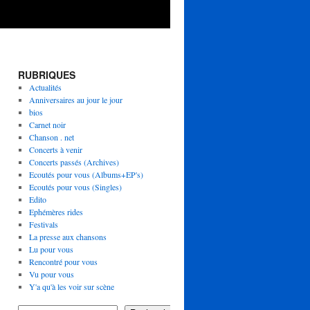
RUBRIQUES
Actualités
Anniversaires au jour le jour
bios
Carnet noir
Chanson . net
Concerts à venir
Concerts passés (Archives)
Ecoutés pour vous (Albums+EP's)
Ecoutés pour vous (Singles)
Edito
Ephémères rides
Festivals
La presse aux chansons
Lu pour vous
Rencontré pour vous
Vu pour vous
Y'a qu'à les voir sur scène