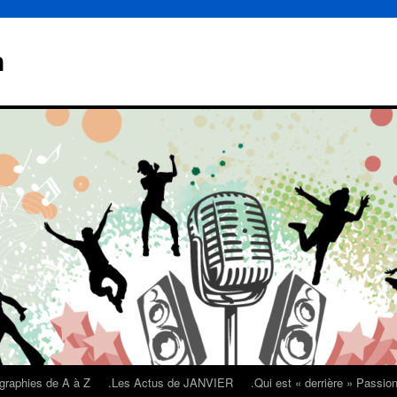
n
graphies de A à Z
.Les Actus de JANVIER
.Qui est « derrière » Passi