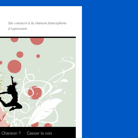
Site consacré à la chanson francophone
d’expression
on Chanson ?
Casser la voix