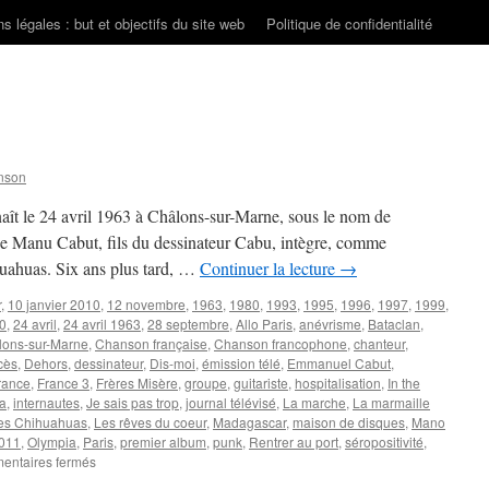
s légales : but et objectifs du site web
Politique de confidentialité
nson
t le 24 avril 1963 à Châlons-sur-Marne, sous le nom de
 Manu Cabut, fils du dessinateur Cabu, intègre, comme
huahuas. Six ans plus tard, …
Continuer la lecture
→
r
,
10 janvier 2010
,
12 novembre
,
1963
,
1980
,
1993
,
1995
,
1996
,
1997
,
1999
,
0
,
24 avril
,
24 avril 1963
,
28 septembre
,
Allo Paris
,
anévrisme
,
Bataclan
,
lons-sur-Marne
,
Chanson française
,
Chanson francophone
,
chanteur
,
cès
,
Dehors
,
dessinateur
,
Dis-moi
,
émission télé
,
Emmanuel Cabut
,
rance
,
France 3
,
Frères Misère
,
groupe
,
guitariste
,
hospitalisation
,
In the
la
,
internautes
,
Je sais pas trop
,
journal télévisé
,
La marche
,
La marmaille
les Chihuahuas
,
Les rêves du coeur
,
Madagascar
,
maison de disques
,
Mano
011
,
Olympia
,
Paris
,
premier album
,
punk
,
Rentrer au port
,
séropositivité
,
sur
ntaires fermés
SOLO