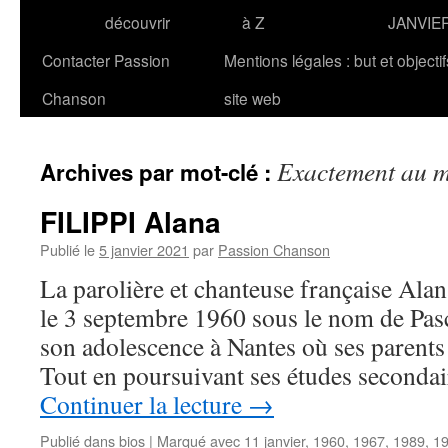
découvrir
à Z
JANVIE
Contacter Passion
Mentions légales : but et objecti
Chanson
site web
Exactement au m
Archives par mot-clé :
FILIPPI Alana
Publié le
5 janvier 2021
par
Passion Chanson
La parolière et chanteuse française Alan
le 3 septembre 1960 sous le nom de Pasca
son adolescence à Nantes où ses parents 
Tout en poursuivant ses études secondai
Continuer la lecture
→
Publié dans
bios
|
Marqué avec
11 janvier
,
1960
,
1967
,
1989
,
1