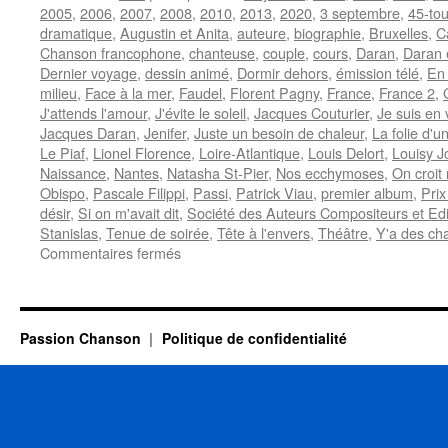
2005
,
2006
,
2007
,
2008
,
2010
,
2013
,
2020
,
3 septembre
,
45-tou
dramatique
,
Augustin et Anita
,
auteure
,
biographie
,
Bruxelles
,
C
Chanson francophone
,
chanteuse
,
couple
,
cours
,
Daran
,
Daran 
Dernier voyage
,
dessin animé
,
Dormir dehors
,
émission télé
,
En
milieu
,
Face à la mer
,
Faudel
,
Florent Pagny
,
France
,
France 2
,
J'attends l'amour
,
J'évite le soleil
,
Jacques Couturier
,
Je suis en 
Jacques Daran
,
Jenifer
,
Juste un besoin de chaleur
,
La folie d'u
Le Piaf
,
Lionel Florence
,
Loire-Atlantique
,
Louis Delort
,
Louisy J
Naissance
,
Nantes
,
Natasha St-Pier
,
Nos ecchymoses
,
On croit 
Obispo
,
Pascale Filippi
,
Passi
,
Patrick Viau
,
premier album
,
Prix
désir
,
Si on m'avait dit
,
Société des Auteurs Compositeurs et Edi
Stanislas
,
Tenue de soirée
,
Tête à l'envers
,
Théâtre
,
Y'a des cha
sur
Commentaires fermés
FILIPPI
Alana
Passion Chanson
Politique de confidentialité