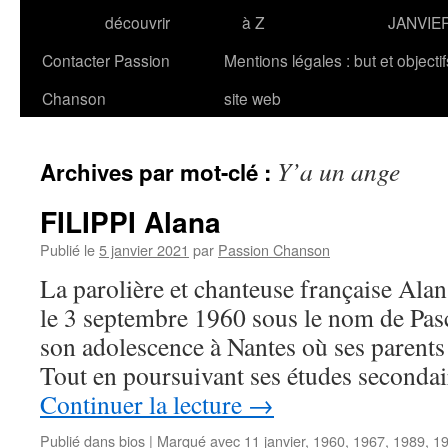
découvrir
à Z
JANVIE
Contacter Passion
Mentions légales : but et objecti
Chanson
site web
Y’a un ange
Archives par mot-clé :
FILIPPI Alana
Publié le
5 janvier 2021
par
Passion Chanson
La parolière et chanteuse française Alan
le 3 septembre 1960 sous le nom de Pasca
son adolescence à Nantes où ses parents 
Tout en poursuivant ses études secondai
Continuer la lecture
→
Publié dans
bios
|
Marqué avec
11 janvier
,
1960
,
1967
,
1989
,
1