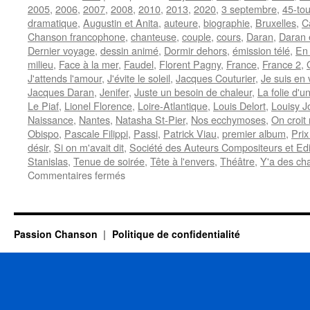
2005
,
2006
,
2007
,
2008
,
2010
,
2013
,
2020
,
3 septembre
,
45-tou
dramatique
,
Augustin et Anita
,
auteure
,
biographie
,
Bruxelles
,
C
Chanson francophone
,
chanteuse
,
couple
,
cours
,
Daran
,
Daran 
Dernier voyage
,
dessin animé
,
Dormir dehors
,
émission télé
,
En
milieu
,
Face à la mer
,
Faudel
,
Florent Pagny
,
France
,
France 2
,
J'attends l'amour
,
J'évite le soleil
,
Jacques Couturier
,
Je suis en 
Jacques Daran
,
Jenifer
,
Juste un besoin de chaleur
,
La folie d'u
Le Piaf
,
Lionel Florence
,
Loire-Atlantique
,
Louis Delort
,
Louisy J
Naissance
,
Nantes
,
Natasha St-Pier
,
Nos ecchymoses
,
On croit 
Obispo
,
Pascale Filippi
,
Passi
,
Patrick Viau
,
premier album
,
Prix
désir
,
Si on m'avait dit
,
Société des Auteurs Compositeurs et Edi
Stanislas
,
Tenue de soirée
,
Tête à l'envers
,
Théâtre
,
Y'a des cha
sur
Commentaires fermés
FILIPPI
Alana
Passion Chanson
Politique de confidentialité