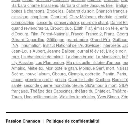
Barbara chante Brassens
,
Barbara chante Jacques Brel
,
Batign
boites à chansons
,
Bruxelles
,
Cabaret du soir
,
Chanson français
classique
,
chapiteau
,
Charleroi
,
Chez Moineau
,
choriste
,
cimeti
compositrice
,
concerts
,
conservatoire
,
cours de chant
,
Daniel Bil
quand reviendras-tu
,
Drouot
,
duo
,
Edith Piaf
,
émission télé
,
enf
d'Obourg
,
Film
,
Forest-National
,
France
,
France 2
,
Franz
,
Georg
Gérard Depardieu
,
Göttingen
,
grand-mère
,
Grand-Prix
,
Guillau
INA
,
inhumation
,
Institut National de l'Audiovisuel
,
interprète
,
Ja
Jean-Louis Aubert
,
Jeanne Balibar
,
journal télévisé
,
L'aigle noir
,
rare
,
La chanteuse de minuit
,
La dame brune
,
La Mansarde
,
la
Lily Passion
,
Luc Plamondon
,
Ma plus belle histoire d'amour
,
ma
Amalric
,
Méfie-toi
,
Mon pote le gitan
,
Monique Serf
,
mort
,
Naiss
Scène
,
nouvel album
,
Obourg
,
Olympia
,
opérette
,
Pantin
,
Paris
album
,
première partie
,
prison
,
Quartier Latin
,
Québec
,
Radio Té
santé
,
seconde guerre mondiale
,
Seule
,
Sid'amour à mort
,
SID
française
,
Théâtre des Capucines
,
théâtre du Châtelet
,
Théâtre 
Tours
,
Une petite cantate
,
Violettes impériales
,
Yves Simon
,
Zén
Passion Chanson
Politique de confidentialité