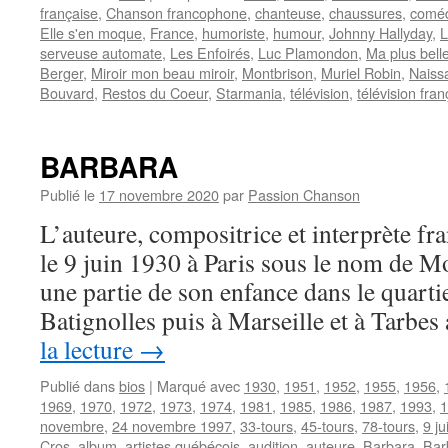
française
,
Chanson francophone
,
chanteuse
,
chaussures
,
comé
Elle s'en moque
,
France
,
humoriste
,
humour
,
Johnny Hallyday
,
L
serveuse automate
,
Les Enfoirés
,
Luc Plamondon
,
Ma plus belle
Berger
,
Miroir mon beau miroir
,
Montbrison
,
Muriel Robin
,
Naiss
Bouvard
,
Restos du Coeur
,
Starmania
,
télévision
,
télévision fran
BARBARA
Publié le
17 novembre 2020
par
Passion Chanson
L’auteure, compositrice et interprète 
le 9 juin 1930 à Paris sous le nom de M
une partie de son enfance dans le quarti
Batignolles puis à Marseille et à Tarbes
la lecture
→
Publié dans
bios
|
Marqué avec
1930
,
1951
,
1952
,
1955
,
1956
,
1969
,
1970
,
1972
,
1973
,
1974
,
1981
,
1985
,
1986
,
1987
,
1993
,
1
novembre
,
24 novembre 1997
,
33-tours
,
45-tours
,
78-tours
,
9 ju
Cros
,
album
,
artistes québécois
,
audition
,
auteure
,
Barbara
,
Bar