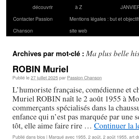
découvrir
à Z
JANVIE
Contacter Passion
Mentions légales : but et objecti
Chanson
site web
Ma plus belle hi
Archives par mot-clé :
ROBIN Muriel
Publié le
27 juillet 2025
par
Passion Chanson
L’humoriste française, comédienne et c
Muriel ROBIN naît le 2 août 1955 à Mon
commerçants spécialisés dans la chauss
enfance qui n’est pas marquée par une sc
tôt, elle aime faire rire …
Continuer la 
Publié dans
bios
|
Marqué avec
1955
,
2 août
,
2 août 1955
,
art 