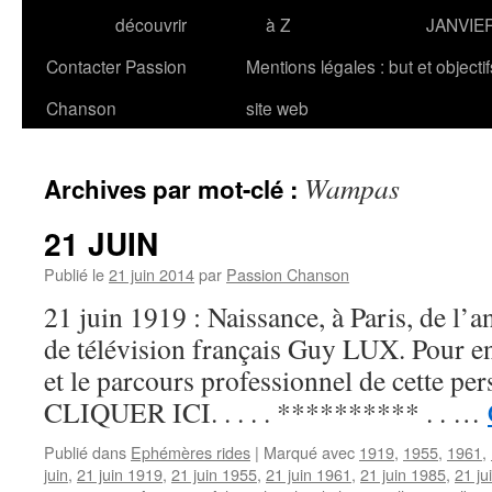
découvrir
à Z
JANVIE
Contacter Passion
Mentions légales : but et objecti
Chanson
site web
Wampas
Archives par mot-clé :
21 JUIN
Publié le
21 juin 2014
par
Passion Chanson
21 juin 1919 : Naissance, à Paris, de l’
de télévision français Guy LUX. Pour en 
et le parcours professionnel de cette per
CLIQUER ICI. . . . . ********** . . …
Publié dans
Ephémères rides
|
Marqué avec
1919
,
1955
,
1961
,
juin
,
21 juin 1919
,
21 juin 1955
,
21 juin 1961
,
21 juin 1985
,
21 ju