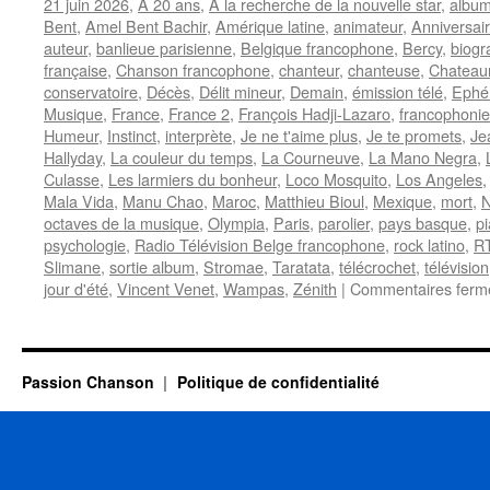
21 juin 2026
,
A 20 ans
,
A la recherche de la nouvelle star
,
albu
Bent
,
Amel Bent Bachir
,
Amérique latine
,
animateur
,
Anniversai
auteur
,
banlieue parisienne
,
Belgique francophone
,
Bercy
,
biogr
française
,
Chanson francophone
,
chanteur
,
chanteuse
,
Chateau
conservatoire
,
Décès
,
Délit mineur
,
Demain
,
émission télé
,
Ephé
Musique
,
France
,
France 2
,
François Hadji-Lazaro
,
francophonie
Humeur
,
Instinct
,
interprète
,
Je ne t'aime plus
,
Je te promets
,
Je
Hallyday
,
La couleur du temps
,
La Courneuve
,
La Mano Negra
,
Culasse
,
Les larmiers du bonheur
,
Loco Mosquito
,
Los Angeles
Mala Vida
,
Manu Chao
,
Maroc
,
Matthieu Bioul
,
Mexique
,
mort
,
N
octaves de la musique
,
Olympia
,
Paris
,
parolier
,
pays basque
,
p
psychologie
,
Radio Télévision Belge francophone
,
rock latino
,
R
Slimane
,
sortie album
,
Stromae
,
Taratata
,
télécrochet
,
télévision
jour d'été
,
Vincent Venet
,
Wampas
,
Zénith
|
Commentaires ferm
Passion Chanson
Politique de confidentialité