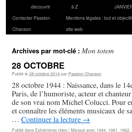
découvrir
à Z
JANVIE
Contacter Passion
Mentions légales : but et objecti
Chanson
site web
Mon totem
Archives par mot-clé :
28 OCTOBRE
Publié le
28 octobre 2014
par
Passion Chanson
28 octobre 1944 : Naissance, dans le 1
Paris, de l’humoriste, acteur et chant
de son vrai nom Michel Colucci. Pour en
et connaître les éléments musicaux de sa
…
Continuer la lecture
→
Publié dans
Ephémères rides
|
Marqué avec
1944
,
1961
,
1962
,