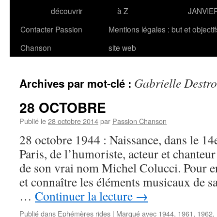
découvrir
à Z
JANVIE
Contacter Passion
Mentions légales : but et objecti
Chanson
site web
Gabrielle Destr
Archives par mot-clé :
28 OCTOBRE
Publié le
28 octobre 2014
par
Passion Chanson
28 octobre 1944 : Naissance, dans le 1
Paris, de l’humoriste, acteur et chant
de son vrai nom Michel Colucci. Pour en
et connaître les éléments musicaux de sa
…
Continuer la lecture
→
Publié dans
Ephémères rides
|
Marqué avec
1944
,
1961
,
1962
,