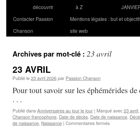
découvrir
à Z
JANVIE
Contacter Passion
Mentions légales : but et objecti
Chanson
site web
23 avril
Archives par mot-clé :
23 AVRIL
Publié le
23 avril 2026
par
Passion Chanson
Pour tout savoir sur les éphémérides 
. . .
Publié dans
Anniversaires au jour le jour
|
Marqué avec
23 avril
Chanson francophone
,
Date de décès
,
Date de naissance
,
Décè
sur
de naissance
,
Naissance
|
Commentaires fermés
23
AVRIL