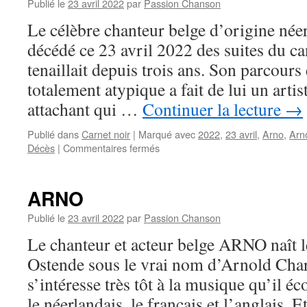
Publié le
23 avril 2022
par
Passion Chanson
Le célèbre chanteur belge d’origine n
décédé ce 23 avril 2022 des suites du ca
tenaillait depuis trois ans. Son parcours 
totalement atypique a fait de lui un art
attachant qui …
Continuer la lecture
→
Publié dans
Carnet noir
|
Marqué avec
2022
,
23 avril
,
Arno
,
Arn
sur
Décès
|
Commentaires fermés
Artiste
hors
du
ARNO
commun
:
Publié le
23 avril 2022
par
Passion Chanson
ARNO
Le chanteur et acteur belge ARNO naît 
a
été
Ostende sous le vrai nom d’Arnold Charl
vaincu
s’intéresse très tôt à la musique qu’il éc
par
le
le néerlandais, le français et l’anglais.