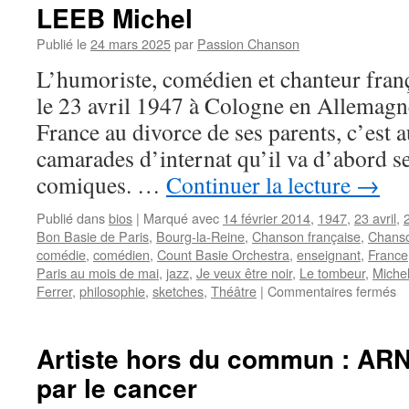
LEEB Michel
Publié le
24 mars 2025
par
Passion Chanson
L’humoriste, comédien et chanteur fra
le 23 avril 1947 à Cologne en Allemagn
France au divorce de ses parents, c’est 
camarades d’internat qu’il va d’abord se
comiques. …
Continuer la lecture
→
Publié dans
bios
|
Marqué avec
14 février 2014
,
1947
,
23 avril
,
Bon Basie de Paris
,
Bourg-la-Reine
,
Chanson française
,
Chanso
comédie
,
comédien
,
Count Basie Orchestra
,
enseignant
,
France
Paris au mois de mai
,
jazz
,
Je veux être noir
,
Le tombeur
,
Miche
su
Ferrer
,
philosophie
,
sketches
,
Théâtre
|
Commentaires fermés
L
Mi
Artiste hors du commun : ARN
par le cancer