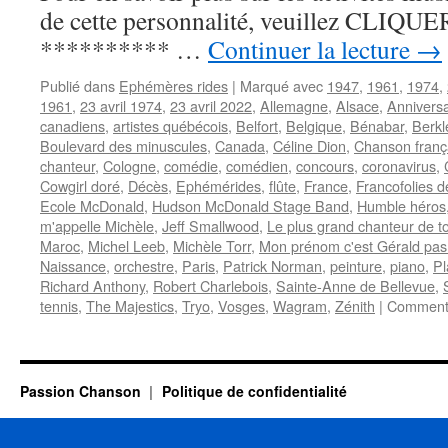
de cette personnalité, veuillez CLIQUER I
********** …
Continuer la lecture
→
Publié dans
Ephémères rides
|
Marqué avec
1947
,
1961
,
1974
,
1961
,
23 avril 1974
,
23 avril 2022
,
Allemagne
,
Alsace
,
Anniversa
canadiens
,
artistes québécois
,
Belfort
,
Belgique
,
Bénabar
,
Berkl
Boulevard des minuscules
,
Canada
,
Céline Dion
,
Chanson franç
chanteur
,
Cologne
,
comédie
,
comédien
,
concours
,
coronavirus
,
Cowgirl doré
,
Décès
,
Ephémérides
,
flûte
,
France
,
Francofolies 
Ecole McDonald
,
Hudson McDonald Stage Band
,
Humble héros
m'appelle Michèle
,
Jeff Smallwood
,
Le plus grand chanteur de to
Maroc
,
Michel Leeb
,
Michèle Torr
,
Mon prénom c'est Gérald pas
Naissance
,
orchestre
,
Paris
,
Patrick Norman
,
peinture
,
piano
,
Pl
Richard Anthony
,
Robert Charlebois
,
Sainte-Anne de Bellevue
,
tennis
,
The Majestics
,
Tryo
,
Vosges
,
Wagram
,
Zénith
|
Commenta
Passion Chanson
Politique de confidentialité