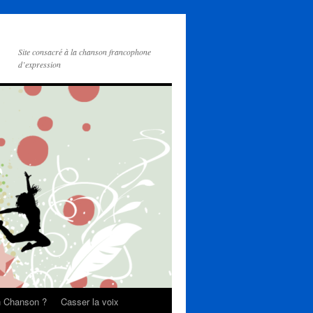
Site consacré à la chanson francophone
d’expression
on Chanson ?
Casser la voix