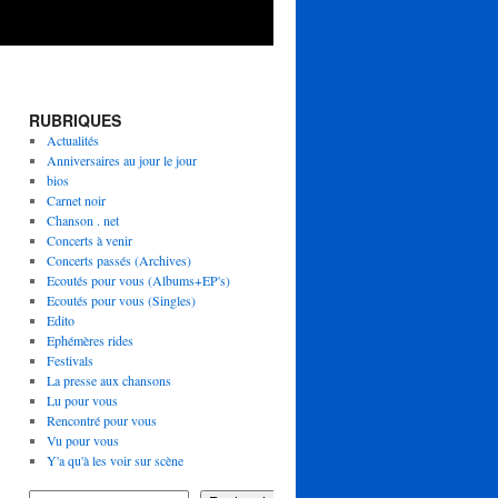
RUBRIQUES
Actualités
Anniversaires au jour le jour
bios
Carnet noir
Chanson . net
Concerts à venir
Concerts passés (Archives)
Ecoutés pour vous (Albums+EP's)
Ecoutés pour vous (Singles)
Edito
Ephémères rides
Festivals
La presse aux chansons
Lu pour vous
Rencontré pour vous
Vu pour vous
Y'a qu'à les voir sur scène