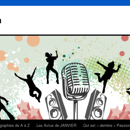
n
graphies de A à Z
.Les Actus de JANVIER
.Qui est « derrière » Passi