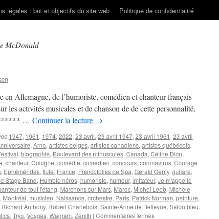
s légales : but et objectifs du site web
Politique de confidentialité
le McDonald
son
e en Allemagne, de l’humoriste, comédien et chanteur français
 les activités musicales et de chanson de de cette personnalité,
******** …
Continuer la lecture
→
vec
1947
,
1961
,
1974
,
2022
,
23 avril
,
23 avril 1947
,
23 avril 1961
,
23 avril
nniversaire
,
Arno
,
artistes belges
,
artistes canadiens
,
artistes québécois
,
estival
,
biographie
,
Boulevard des minuscules
,
Canada
,
Céline Dion
,
e
,
chanteur
,
Cologne
,
comédie
,
comédien
,
concours
,
coronavirus
,
Courage
s
,
Ephémérides
,
flûte
,
France
,
Francofolies de Spa
,
Gérald Genty
,
guitare
,
d Stage Band
,
Humble héros
,
humoriste
,
humour
,
imitateur
,
Je m'appelle
anteur de tout l'étang
,
Marchons sur Mars
,
Maroc
,
Michel Leeb
,
Michèle
,
Montréal
,
musicien
,
Naissance
,
orchestre
,
Paris
,
Patrick Norman
,
peinture
,
,
Richard Anthony
,
Robert Charlebois
,
Sainte-Anne de Bellevue
,
Salon bleu
,
sur
tics
,
Tryo
,
Vosges
,
Wagram
,
Zénith
|
Commentaires fermés