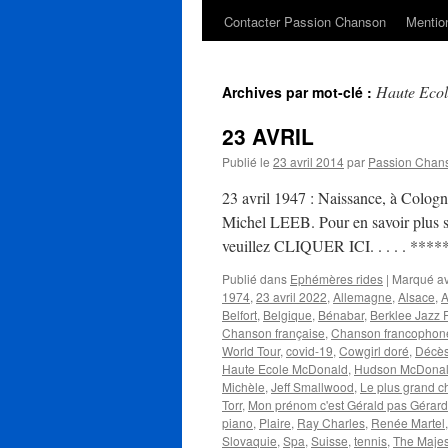
Contacter Passion Chanson
Mention
Haute Eco
Archives par mot-clé :
23 AVRIL
Publié le
23 avril 2014
par
Passion Chan
23 avril 1947 : Naissance, à Cologn
Michel LEEB. Pour en savoir plus sur
veuillez CLIQUER ICI. . . . . **
Publié dans
Ephémères rides
|
Marqué a
1974
,
23 avril 2022
,
Allemagne
,
Alsace
,
A
Belfort
,
Belgique
,
Bénabar
,
Berklee Jazz F
Chanson française
,
Chanson francophon
World Tour
,
covid-19
,
Cowgirl doré
,
Décè
Haute Ecole McDonald
,
Hudson McDonal
Michèle
,
Jeff Smallwood
,
Le plus grand ch
Torr
,
Mon prénom c'est Gérald pas Gérard
piano
,
Plaire
,
Ray Charles
,
Renée Martel
Slovaquie
,
Spa
,
Suisse
,
tennis
,
The Majes