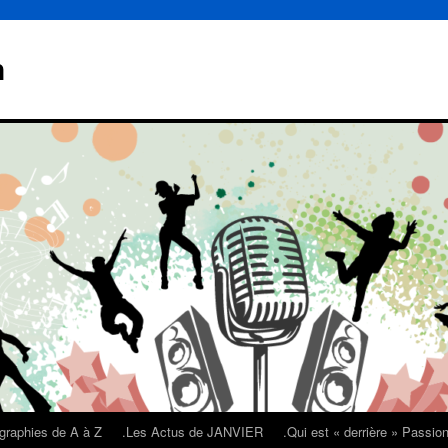
n
graphies de A à Z
.Les Actus de JANVIER
.Qui est « derrière » Passi