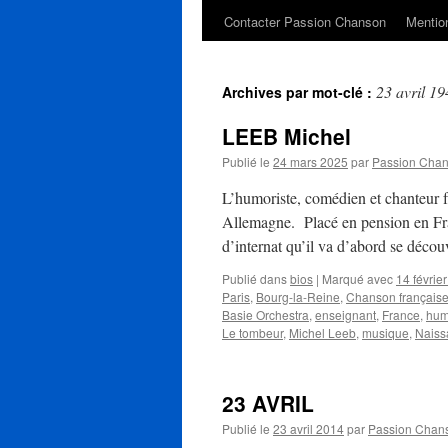
Contacter Passion Chanson
Mention
23 avril 19
Archives par mot-clé :
LEEB Michel
Publié le
24 mars 2025
par
Passion Cha
L’humoriste, comédien et chanteur 
Allemagne. Placé en pension en Fra
d’internat qu’il va d’abord se déco
Publié dans
bios
|
Marqué avec
14 févrie
Paris
,
Bourg-la-Reine
,
Chanson français
Basie Orchestra
,
enseignant
,
France
,
hum
Le tombeur
,
Michel Leeb
,
musique
,
Naiss
23 AVRIL
Publié le
23 avril 2014
par
Passion Chan