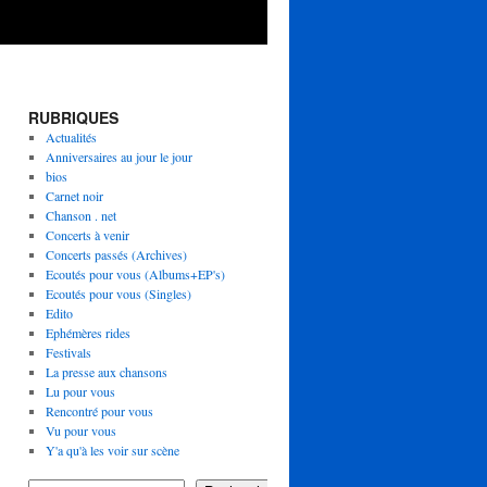
RUBRIQUES
Actualités
Anniversaires au jour le jour
bios
Carnet noir
Chanson . net
Concerts à venir
Concerts passés (Archives)
Ecoutés pour vous (Albums+EP's)
Ecoutés pour vous (Singles)
Edito
Ephémères rides
Festivals
La presse aux chansons
Lu pour vous
Rencontré pour vous
Vu pour vous
Y'a qu'à les voir sur scène