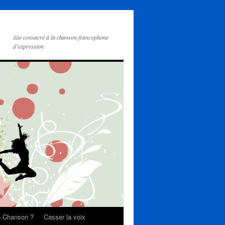
Site consacré à la chanson francophone
d’expression
on Chanson ?
Casser la voix