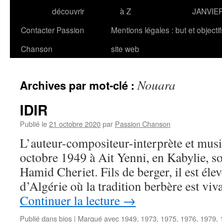
découvrir
à Z
JANVIE
Contacter Passion
Mentions légales : but et objecti
Chanson
site web
Nouara
Archives par mot-clé :
IDIR
Publié le
21 octobre 2020
par
Passion Chanson
L’auteur-compositeur-interprète et musi
octobre 1949 à Ait Yenni, en Kabylie, s
Hamid Cheriet. Fils de berger, il est éle
d’Algérie où la tradition berbère est v
Continuer la lecture
→
Publié dans
bios
|
Marqué avec
1949
,
1973
,
1975
,
1976
,
1979
,