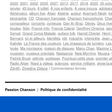
2020
,
2001
,
2002
,
2005
,
2007
,
2013
,
2017
,
2018
,
2020
,
25 octo
janvier
,
45-tours
,
8 juillet
,
A nos enfants
,
A vava inouva
,
adolesc
Akhénaton
,
album live
,
Alger
,
Algérie
,
auteur
,
Ayarrach Negh
,
b
biographie
,
CD
,
Chanson française
,
Chanson francophone
,
Char
compositeur
,
concerts
,
conteuse
,
Dan Ar Braz
,
Décès
,
Deux rive
études
,
flûte
,
France Info
,
Francis Cabrel
,
Geoffrey Oryema
,
géo
Servat
,
Grand Corps Malade
,
guitare folk
,
Hamid Cheriet
,
Henri
Bernard
,
Ici et ailleurs
,
Identités
,
Idir
,
industrie
,
interprète
,
Jean-
Kabylie
,
La France des couleurs
,
Les chasseurs de lumière
,
Les
lycée
,
Ma montagne
,
maison de disques
,
Manu Chao
,
Maxime Le
musicien
,
musique orientale
,
Naissance
,
New Morning
,
Nouara
,
Patrick Bruel
,
pétrole
,
poétesse
,
Pourquoi cette pluie
,
premier a
Radio Alger
,
Rsed a yidess
,
sciences
,
service militaire
,
show-bus
sur
Zénith
,
Zinedine Zidane
|
Commentaires fermés
IDIR
Passion Chanson
Politique de confidentialité