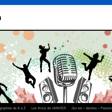
n
graphies de A à Z
.Les Actus de JANVIER
.Qui est « derrière » Passi