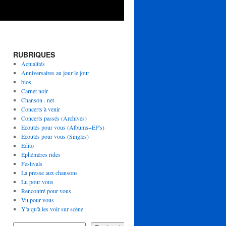
RUBRIQUES
Actualités
Anniversaires au jour le jour
bios
Carnet noir
Chanson . net
Concerts à venir
Concerts passés (Archives)
Ecoutés pour vous (Albums+EP's)
Ecoutés pour vous (Singles)
Edito
Ephémères rides
Festivals
La presse aux chansons
Lu pour vous
Rencontré pour vous
Vu pour vous
Y'a qu'à les voir sur scène