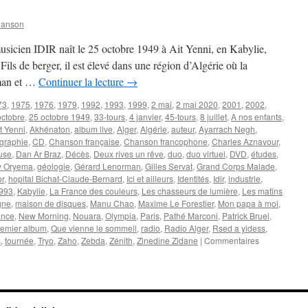
hanson
musicien IDIR naît le 25 octobre 1949 à Ait Yenni, en Kabylie,
ils de berger, il est élevé dans une région d’Algérie où la
aman et …
Continuer la lecture
→
73
,
1975
,
1976
,
1979
,
1992
,
1993
,
1999
,
2 mai
,
2 mai 2020
,
2001
,
2002
,
octobre
,
25 octobre 1949
,
33-tours
,
4 janvier
,
45-tours
,
8 juillet
,
A nos enfants
,
t Yenni
,
Akhénaton
,
album live
,
Alger
,
Algérie
,
auteur
,
Ayarrach Negh
,
graphie
,
CD
,
Chanson française
,
Chanson francophone
,
Charles Aznavour
,
use
,
Dan Ar Braz
,
Décès
,
Deux rives un rêve
,
duo
,
duo virtuel
,
DVD
,
études
,
y Oryema
,
géologie
,
Gérard Lenorman
,
Gilles Servat
,
Grand Corps Malade
,
or
,
hopital Bichat-Claude-Bernard
,
Ici et ailleurs
,
Identités
,
Idir
,
industrie
,
1993
,
Kabylie
,
La France des couleurs
,
Les chasseurs de lumière
,
Les matins
gne
,
maison de disques
,
Manu Chao
,
Maxime Le Forestier
,
Mon papa à moi
,
ance
,
New Morning
,
Nouara
,
Olympia
,
Paris
,
Pathé Marconi
,
Patrick Bruel
,
remier album
,
Que vienne le sommeil
,
radio
,
Radio Alger
,
Rsed a yidess
,
s
,
tournée
,
Tryo
,
Zaho
,
Zebda
,
Zénith
,
Zinedine Zidane
|
Commentaires