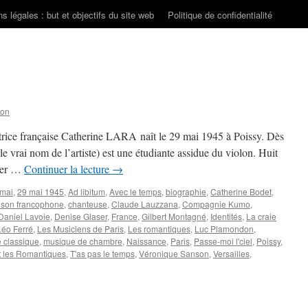
s légales : but et objectifs du site web
Politique de confidentialité
son
trice française Catherine LARA naît le 29 mai 1945 à Poissy. Dès
le vrai nom de l’artiste) est une étudiante assidue du violon. Huit
mier …
Continuer la lecture
→
 mai
,
29 mai 1945
,
Ad libitum
,
Avec le temps
,
biographie
,
Catherine Bodet
,
son francophone
,
chanteuse
,
Claude Lauzzana
,
Compagnie Kumo
,
Daniel Lavoie
,
Denise Glaser
,
France
,
Gilbert Montagné
,
Identités
,
La craie
Léo Ferré
,
Les Musiciens de Paris
,
Les romantiques
,
Luc Plamondon
,
 classique
,
musique de chambre
,
Naissance
,
Paris
,
Passe-moi l'ciel
,
Poissy
,
t les Romantiques
,
T'as pas le temps
,
Véronique Sanson
,
Versailles
,
ne