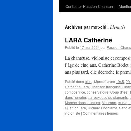
Contacter Passion Chanson
Mention
Identités
Archives par mot-clé :
LARA Catherine
Publié le
17 mai 2024
par
Passion Chan
La chanteuse, violoniste et composi
l’âge de cinq ans, Catherine Bodet (
ans plus tard, elle décroche le pre
Publié dans
bios
|
Marqué avec
1945
,
29
Catherine Lara
,
Chanson française
,
Chan
compositrice
,
conservatoire
,
Coup d'feel
,
dans l'encrier
,
La rockeuse de diamants
,
Marche dans le temps
,
Maurane
,
musique
Quatuor Lara
,
Richard Cocciante
,
Sand e
sur
violoniste
|
Commentaires fermés
LARA
Catheri