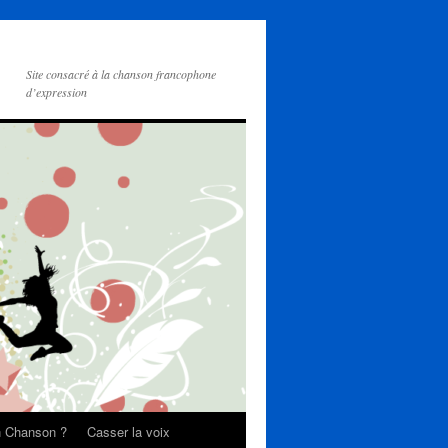
Site consacré à la chanson francophone
d’expression
on Chanson ?
Casser la voix