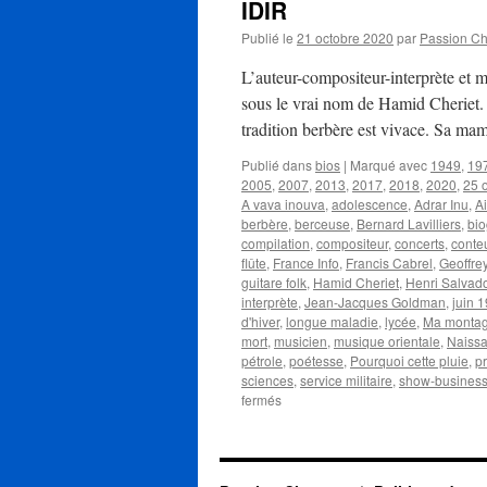
IDIR
Publié le
21 octobre 2020
par
Passion C
L’auteur-compositeur-interprète et 
sous le vrai nom de Hamid Cheriet. F
tradition berbère est vivace. Sa m
Publié dans
bios
|
Marqué avec
1949
,
19
2005
,
2007
,
2013
,
2017
,
2018
,
2020
,
25 
A vava inouva
,
adolescence
,
Adrar Inu
,
Ai
berbère
,
berceuse
,
Bernard Lavilliers
,
bio
compilation
,
compositeur
,
concerts
,
conte
flûte
,
France Info
,
Francis Cabrel
,
Geoffre
guitare folk
,
Hamid Cheriet
,
Henri Salvad
interprète
,
Jean-Jacques Goldman
,
juin 
d'hiver
,
longue maladie
,
lycée
,
Ma monta
mort
,
musicien
,
musique orientale
,
Naiss
pétrole
,
poétesse
,
Pourquoi cette pluie
,
p
sciences
,
service militaire
,
show-busines
sur
fermés
IDIR