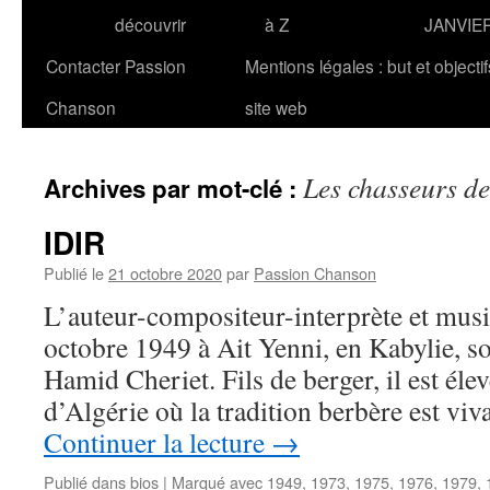
découvrir
à Z
JANVIE
Contacter Passion
Mentions légales : but et objecti
Chanson
site web
Les chasseurs de
Archives par mot-clé :
IDIR
Publié le
21 octobre 2020
par
Passion Chanson
L’auteur-compositeur-interprète et musi
octobre 1949 à Ait Yenni, en Kabylie, s
Hamid Cheriet. Fils de berger, il est éle
d’Algérie où la tradition berbère est v
Continuer la lecture
→
Publié dans
bios
|
Marqué avec
1949
,
1973
,
1975
,
1976
,
1979
,