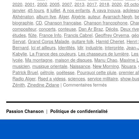
2020
,
2001
,
2002
,
2005
,
2007
,
2013
,
2017
,
2018
,
2020
,
25 octo
janvier
,
45-tours
,
8 juillet
,
A nos enfants
,
A vava inouva
,
adolesc
Akhénaton
,
album live
,
Alger
,
Algérie
,
auteur
,
Ayarrach Negh
,
b
biographie
,
CD
,
Chanson française
,
Chanson francophone
,
Char
compositeur
,
concerts
,
conteuse
,
Dan Ar Braz
,
Décès
,
Deux rive
études
,
flûte
,
France Info
,
Francis Cabrel
,
Geoffrey Oryema
,
géo
Servat
,
Grand Corps Malade
,
guitare folk
,
Hamid Cheriet
,
Henri
Bernard
,
Ici et ailleurs
,
Identités
,
Idir
,
industrie
,
interprète
,
Jean-
Kabylie
,
La France des couleurs
,
Les chasseurs de lumière
,
Les
lycée
,
Ma montagne
,
maison de disques
,
Manu Chao
,
Maxime Le
musicien
,
musique orientale
,
Naissance
,
New Morning
,
Nouara
,
Patrick Bruel
,
pétrole
,
poétesse
,
Pourquoi cette pluie
,
premier a
Radio Alger
,
Rsed a yidess
,
sciences
,
service militaire
,
show-bus
sur
Zénith
,
Zinedine Zidane
|
Commentaires fermés
IDIR
Passion Chanson
Politique de confidentialité