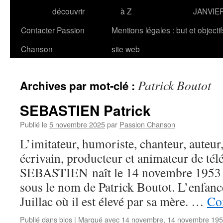
découvrir
à Z
JANVIE
Contacter Passion
Mentions légales : but et objecti
Chanson
site web
Patrick Boutot
Archives par mot-clé :
SEBASTIEN Patrick
Publié le
5 novembre 2025
par
Passion Chanson
L’imitateur, humoriste, chanteur, auteur
écrivain, producteur et animateur de tél
SEBASTIEN naît le 14 novembre 1953 à
sous le nom de Patrick Boutot. L’enfance
Juillac où il est élevé par sa mère. …
Con
Publié dans
bios
|
Marqué avec
14 novembre
,
14 novembre 19