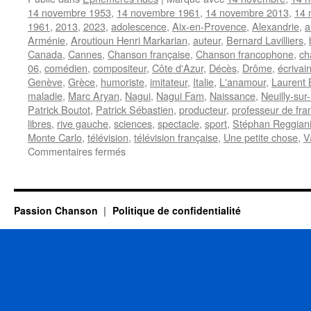
14 novembre 1953
,
14 novembre 1961
,
14 novembre 2013
,
14 
1961
,
2013
,
2023
,
adolescence
,
Aix-en-Provence
,
Alexandrie
,
a
Arménie
,
Aroutioun Henri Markarian
,
auteur
,
Bernard Lavilliers
,
Canada
,
Cannes
,
Chanson française
,
Chanson francophone
,
ch
06
,
comédien
,
compositeur
,
Côte d'Azur
,
Décès
,
Drôme
,
écrivai
Genève
,
Grèce
,
humoriste
,
imitateur
,
Italie
,
L'anamour
,
Laurent 
maladie
,
Marc Aryan
,
Nagui
,
Nagui Fam
,
Naissance
,
Neuilly-sur
Patrick Boutot
,
Patrick Sébastien
,
producteur
,
professeur de fra
libres
,
rive gauche
,
sciences
,
spectacle
,
sport
,
Stéphan Reggian
Monte Carlo
,
télévision
,
télévision française
,
Une petite chose
,
V
sur
Commentaires fermés
14
NOVEMBRE
Passion Chanson
Politique de confidentialité