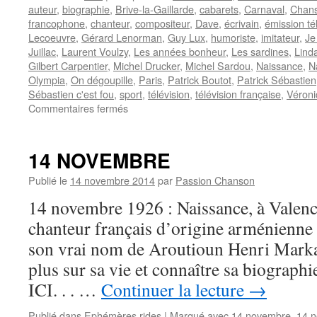
auteur
,
biographie
,
Brive-la-Gaillarde
,
cabarets
,
Carnaval
,
Chans
francophone
,
chanteur
,
compositeur
,
Dave
,
écrivain
,
émission té
Lecoeuvre
,
Gérard Lenorman
,
Guy Lux
,
humoriste
,
imitateur
,
Je
Juillac
,
Laurent Voulzy
,
Les années bonheur
,
Les sardines
,
Lind
Gilbert Carpentier
,
Michel Drucker
,
Michel Sardou
,
Naissance
,
N
Olympia
,
On dégoupille
,
Paris
,
Patrick Boutot
,
Patrick Sébastien
Sébastien c'est fou
,
sport
,
télévision
,
télévision française
,
Véroni
sur
Commentaires fermés
SEBASTIEN
Patrick
14 NOVEMBRE
Publié le
14 novembre 2014
par
Passion Chanson
14 novembre 1926 : Naissance, à Valenc
chanteur français d’origine arménien
son vrai nom de Aroutioun Henri Markar
plus sur sa vie et connaître sa biograp
ICI. . . …
Continuer la lecture
→
Publié dans
Ephémères rides
|
Marqué avec
14 novembre
,
14 