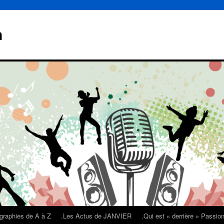
n
graphies de A à Z
.Les Actus de JANVIER
.Qui est « derrière » Passi