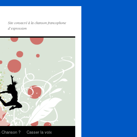
Site consacré à la chanson francophone
d’expression
on Chanson ?
Casser la voix