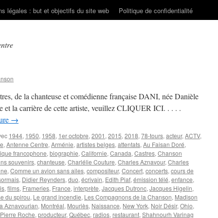
s légales : but et objectifs du site web
Politique de confidentialité
ntre
anson
stres, de la chanteuse et comédienne française DANI, née Danièle
 et la carrière de cette artiste, veuillez CLIQUER ICI. . . . .
ture
→
vec
1944
,
1950
,
1958
,
1er octobre
,
2001
,
2015
,
2018
,
78-tours
,
acteur
,
ACTV
,
re
,
Antenne Centre
,
Arménie
,
artistes belges
,
attentats
,
Au Faisan Doré
,
ique francophone
,
biographie
,
Californie
,
Canada
,
Castres
,
Chanson
ns souvenirs
,
chanteuse
,
Charlélie Couture
,
Charles Aznavour
,
Charles
nne
,
Comme un avion sans ailes
,
compositeur
,
Concert
,
concerts
,
cours de
ormais
,
Didier Reynders
,
duo
,
écrivain
,
Edith Piaf
,
émission télé
,
enfance
,
is
,
films
,
Frameries
,
France
,
interprète
,
Jacques Dutronc
,
Jacques Higelin
,
e du spirou
,
Le grand incendie
,
Les Compagnons de la Chanson
,
Madison
a Aznavourian
,
Montréal
,
Mouriès
,
Naissance
,
New York
,
Noir Désir
,
Ohio
,
Pierre Roche
,
producteur
,
Québec
,
radios
,
restaurant
,
Shahnourh Varinag