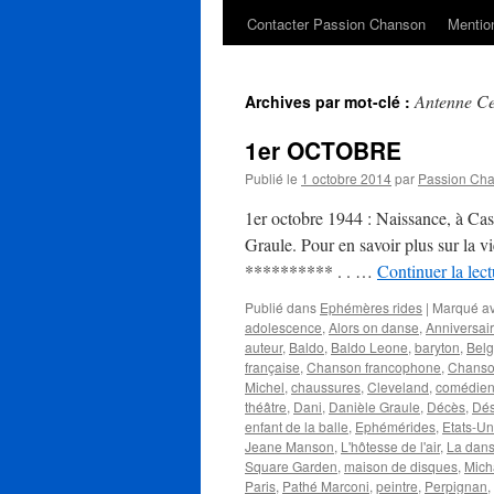
Contacter Passion Chanson
Mention
Antenne Ce
Archives par mot-clé :
1er OCTOBRE
Publié le
1 octobre 2014
par
Passion Ch
1er octobre 1944 : Naissance, à Ca
Graule. Pour en savoir plus sur la vie
********** . . …
Continuer la lec
Publié dans
Ephémères rides
|
Marqué a
adolescence
,
Alors on danse
,
Anniversai
auteur
,
Baldo
,
Baldo Leone
,
baryton
,
Belg
française
,
Chanson francophone
,
Chanso
Michel
,
chaussures
,
Cleveland
,
comédie
théâtre
,
Dani
,
Danièle Graule
,
Décès
,
Dés
enfant de la balle
,
Ephémérides
,
Etats-Un
Jeane Manson
,
L'hôtesse de l'air
,
La dans
Square Garden
,
maison de disques
,
Mich
Paris
,
Pathé Marconi
,
peintre
,
Perpignan
,