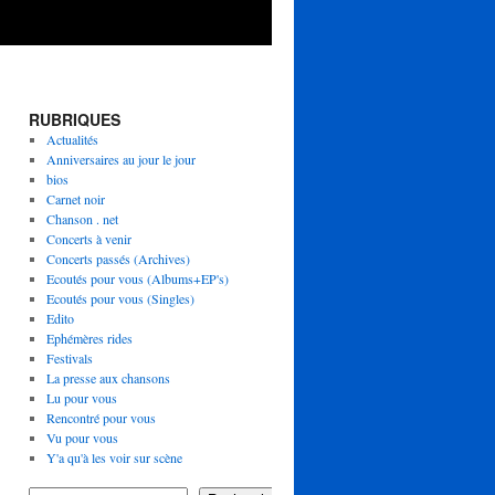
RUBRIQUES
Actualités
Anniversaires au jour le jour
bios
Carnet noir
Chanson . net
Concerts à venir
Concerts passés (Archives)
Ecoutés pour vous (Albums+EP's)
Ecoutés pour vous (Singles)
Edito
Ephémères rides
Festivals
La presse aux chansons
Lu pour vous
Rencontré pour vous
Vu pour vous
Y'a qu'à les voir sur scène