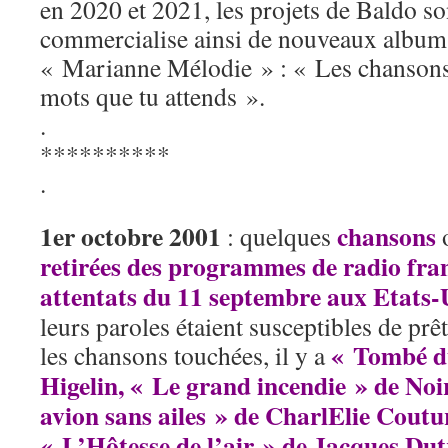
en 2020 et 2021, les projets de Baldo s
commercialise ainsi de nouveaux albums
« Marianne Mélodie » : « Les chansons
mots que tu attends ».
.
**********
.
1er octobre 2001
chansons
: quelques
o
retirées des programmes de radio fra
attentats du 11 septembre aux Etats-
leurs paroles étaient susceptibles de prê
« Tombé du
les chansons touchées, il y a
Higelin, « Le grand incendie » de No
avion sans ailes » de CharlElie Coutu
« L’Hôtesse de l’air » de Jacques Du