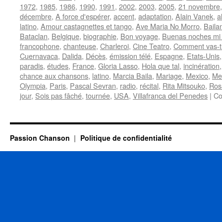
1972
,
1985
,
1986
,
1990
,
1991
,
2002
,
2003
,
2005
,
21 novembre
décembre
,
A force d'espérer
,
accent
,
adaptation
,
Alain Vanek
,
a
latino
,
Amour castagnettes et tango
,
Ave Maria No Morro
,
Baila
Bataclan
,
Belgique
,
biographie
,
Bon voyage
,
Buenas noches mi
francophone
,
chanteuse
,
Charleroi
,
Cine Teatro
,
Comment vas-t
Cuernavaca
,
Dalida
,
Décès
,
émission télé
,
Espagne
,
Etats-Unis
paradis
,
études
,
France
,
Gloria Lasso
,
Hola que tal
,
incinération
chance aux chansons
,
latino
,
Marcia Baila
,
Mariage
,
Mexico
,
Me
Olympia
,
Paris
,
Pascal Sevran
,
radio
,
récital
,
Rita Mitsouko
,
Ros
jour
,
Sois pas fâché
,
tournée
,
USA
,
Villafranca del Penedes
|
Co
Passion Chanson
Politique de confidentialité