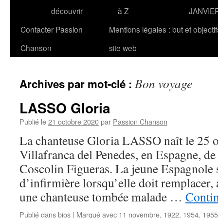
découvrir
à Z
JANVIE
Contacter Passion
Mentions légales : but et objecti
Chanson
site web
Bon voyage
Archives par mot-clé :
LASSO Gloria
Publié le
21 octobre 2020
par
Passion Chanson
La chanteuse Gloria LASSO naît le 25 
Villafranca del Penedes, en Espagne, de
Coscolin Figueras. La jeune Espagnole s
d’infirmière lorsqu’elle doit remplacer
une chanteuse tombée malade …
Contin
Publié dans
bios
|
Marqué avec
11 novembre
,
1922
,
1954
,
1955